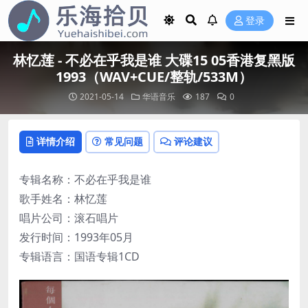
登录
林忆莲 - 不必在乎我是谁 大碟15 05香港复黑版
1993（WAV+CUE/整轨/533M）
2021-05-14
华语音乐
187
0
详情介绍
常见问题
评论建议
专辑名称：不必在乎我是谁
歌手姓名：林忆莲
唱片公司：滚石唱片
发行时间：1993年05月
专辑语言：国语专辑1CD