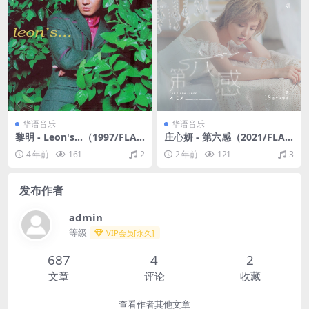
华语音乐
华语音乐
黎明 - Leon's...（1997/FLA
庄心妍 - 第六感（2021/FLA
C/EP分轨/91.3M）
C/分轨/239M）
4 年前
161
2
2 年前
121
3
发布作者
admin
等级
VIP会员[永久]
687
4
2
文章
评论
收藏
查看作者其他文章