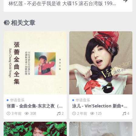
林忆莲 - 不必在乎我是谁 大碟15 滚石台湾版 1993
（WAV+CUE/整轨/534M）
相关文章
华语音乐
华语音乐
张蔷 - 金曲全集-东京之夜（20
泳儿 - Vin’Selection 新曲+精
02/WAV+CUE/整轨/431M）
选（2010/FLAC/分轨/737
3 年前
308
2
2 年前
125
4
M）