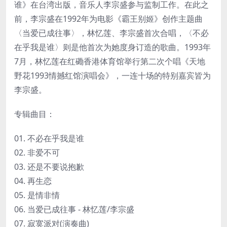
谁》在台湾出版，音乐人李宗盛参与监制工作。在此之
前，李宗盛在1992年为电影《霸王别姬》创作主题曲
〈当爱已成往事〉，林忆莲、李宗盛首次合唱，〈不必
在乎我是谁〉则是他首次为她度身订造的歌曲。1993年
7月，林忆莲在红磡香港体育馆举行第二次个唱《天地
野花1993情撼红馆演唱会》，一连十场的特别嘉宾皆为
李宗盛。
专辑曲目：
01. 不必在乎我是谁
02. 非爱不可
03. 还是不要说抱歉
04. 再生恋
05. 是情非情
06. 当爱已成往事 - 林忆莲/李宗盛
07. 寂寞派对(演奏曲)