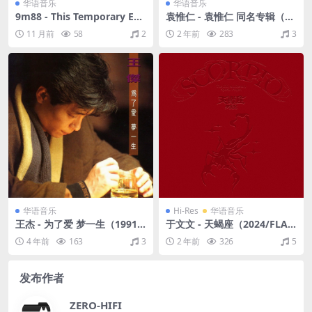
华语音乐
华语音乐
9m88 - This Temporary Ens
袁惟仁 - 袁惟仁 同名专辑（20
emble（2021/FLAC/EP分轨/
00/FLAC/分轨/268M）
11 月前
58
2
2 年前
283
3
139M）
华语音乐
Hi-Res
华语音乐
王杰 - 为了爱 梦一生（1991/
于文文 - 天蝎座（2024/FLA
FLAC/分轨/251M）
C/分轨/502M）(24bit/48kH
4 年前
163
3
2 年前
326
5
z)
发布作者
ZERO-HIFI