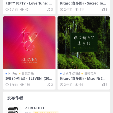
FIFTY FIFTY - Love Tune: Re
Kitaro(喜多郎) - Sacred Jour
wired (Remixes)（2025/FL
ney of Ku-Kai, Volume 3（2
9 月前
45
3
2 年前
114
3
AC/分轨/365M）(24bit/44.1
007/FLAC/分轨/293M）
kHz)
Hi-Res
日韩音乐
古典[纯音乐]
日韩音乐
IVE (아이브) - ELEVEN（202
Kitaro(喜多郎) - Mizu Ni Ino
1/FLAC/EP分轨/88.1M）(24
ri Te（2002/FLAC/分轨/252
1 年前
189
2
2 年前
64
3
bit/48kHz)
M）
发布作者
ZERO-HIFI