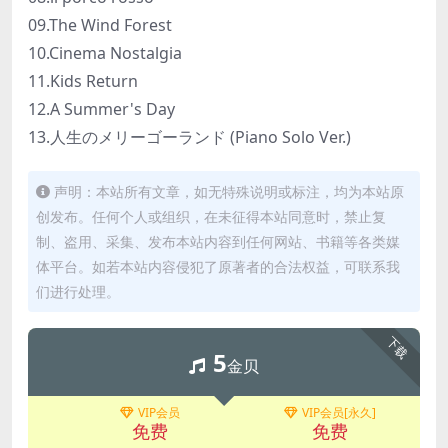
09.The Wind Forest
10.Cinema Nostalgia
11.Kids Return
12.A Summer's Day
13.人生のメリーゴーランド (Piano Solo Ver.)
声明：本站所有文章，如无特殊说明或标注，均为本站原
创发布。任何个人或组织，在未征得本站同意时，禁止复
制、盗用、采集、发布本站内容到任何网站、书籍等各类媒
体平台。如若本站内容侵犯了原著者的合法权益，可联系我
们进行处理。
下载
5
金贝
VIP会员
VIP会员[永久]
免费
免费