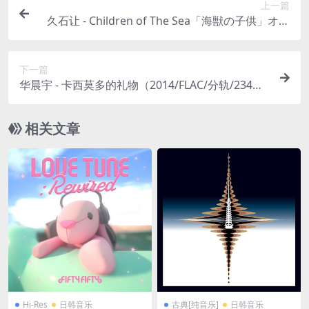
上一篇
久石让 - Children of The Sea「海獣の子供」オリ
ジナル・サウンドトラック（2019/FLAC/分轨/785
M）(24bit/96kHz)
下一篇
华晨宇 - 卡西莫多的礼物（2014/FLAC/分轨/234
M）
相关文章
Hi-Res
日韩音乐
古典[纯音乐]
日韩音乐