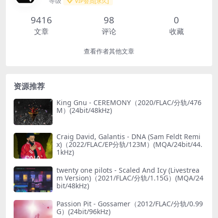
等级
VIP会员[永久]
9416
98
0
文章
评论
收藏
查看作者其他文章
资源推荐
King Gnu - CEREMONY（2020/FLAC/分轨/476
M）(24bit/48kHz)
Craig David, Galantis - DNA (Sam Feldt Remi
x)（2022/FLAC/EP分轨/123M）(MQA/24bit/44.
1kHz)
twenty one pilots - Scaled And Icy (Livestrea
m Version)（2021/FLAC/分轨/1.15G）(MQA/24
bit/48kHz)
Passion Pit - Gossamer（2012/FLAC/分轨/0.99
G）(24bit/96kHz)