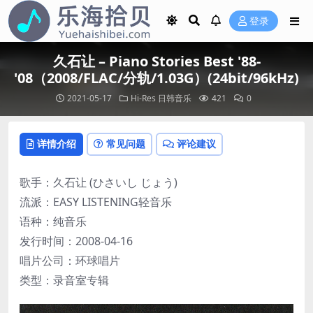
登录
久石让 – Piano Stories Best '88-
'08（2008/FLAC/分轨/1.03G）(24bit/96kHz)
2021-05-17
Hi-Res
日韩音乐
421
0
详情介绍
常见问题
评论建议
歌手：久石让 (ひさいし じょう)
流派：EASY LISTENING轻音乐
语种：纯音乐
发行时间：2008-04-16
唱片公司：环球唱片
类型：录音室专辑