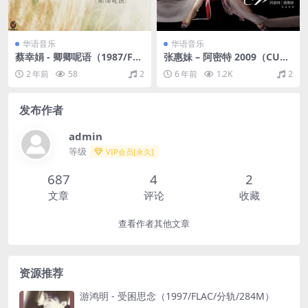
华语音乐
华语音乐
蔡幸娟 - 卿卿呢语（1987/FL
张惠妹 – 阿密特 2009（CUE+
AC/分轨/218M）
WAV/整轨/507M）
2 年前
58
2
6 年前
1.2K
2
发布作者
admin
等级
VIP会员[永久]
687
4
2
文章
评论
收藏
查看作者其他文章
资源推荐
游鸿明 - 受困思念（1997/FLAC/分轨/284M）