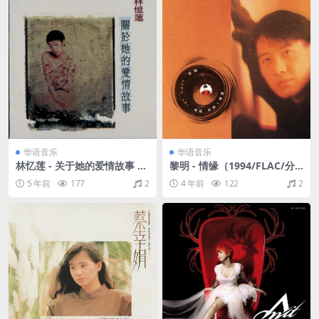
华语音乐
华语音乐
林忆莲 - 关于她的爱情故事 精
黎明 - 情缘（1994/FLAC/分
选14 台湾K1首版 1994（WAV
轨/308M）
5 年前
177
2
4 年前
122
2
+CUE/整轨/575M）