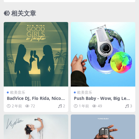
相关文章
欧美音乐
欧美音乐
BadVice DJ, Flo Rida, Nico
Push Baby - Wow, Big Lege
Heinz - Good Girls On Vaca
nd（2021/FLAC/分轨/308
2 年前
72
2
1 年前
49
3
tion (Sped Up)+ (Private Be
M）
ach Party)+You Suck（2023
-2024/FLAC/Single分轨/123
M）