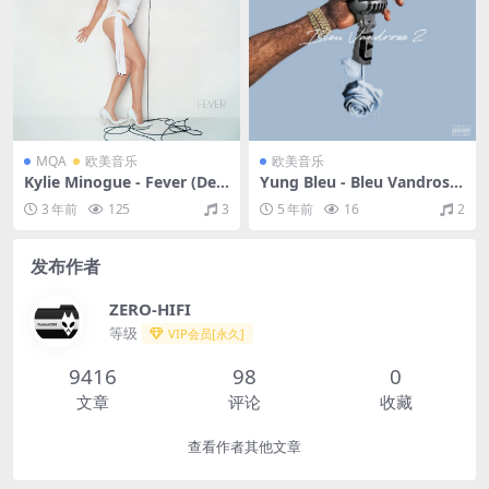
MQA
欧美音乐
欧美音乐
Kylie Minogue - Fever (Del
Yung Bleu - Bleu Vandross
uxe Edition)（2001/FLAC/
2（2019/FLAC/分轨/153M）
3 年前
125
3
5 年前
16
2
分轨/369M）(MQA/16bit/4
4.1kHz)
发布作者
ZERO-HIFI
等级
VIP会员[永久]
9416
98
0
文章
评论
收藏
查看作者其他文章