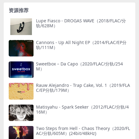
资源推荐
Lupe Fiasco - DROGAS WAVE（2018/FLAC/分
轨/628M）
Cannons - Up All Night EP（2014/FLAC/EP分
轨/111M）
Sweetbox – Da Capo（2020/FLAC/分轨/254
M）
Rauw Alejandro - Trap Cake, Vol. 1（2019/FLA
C/EP分轨/179M）
Matisyahu - Spark Seeker（2012/FLAC/分轨/4
16M）
Two Steps from Hell - Chaos Theory（2020/FL
AC/分轨/605M）(24bit/48kHz)