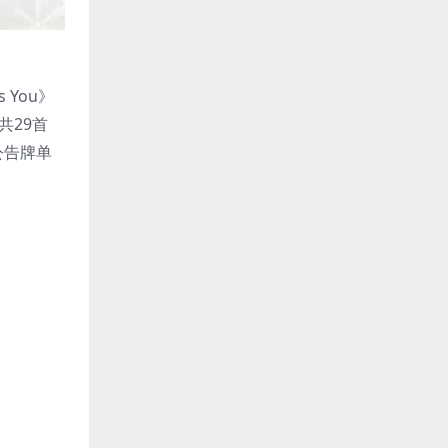
s You》
共29首
顶公告牌单