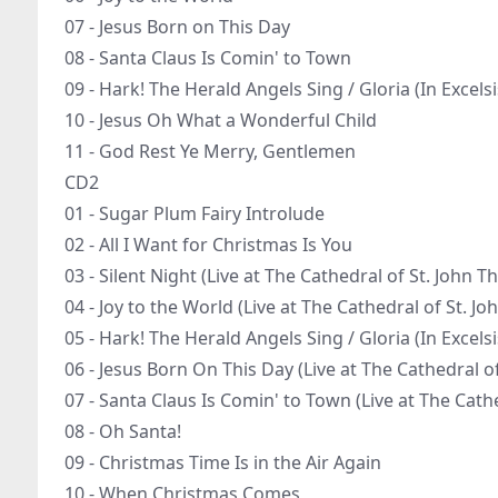
07 - Jesus Born on This Day
08 - Santa Claus Is Comin' to Town
09 - Hark! The Herald Angels Sing / Gloria (In Excels
10 - Jesus Oh What a Wonderful Child
11 - God Rest Ye Merry, Gentlemen
CD2
01 - Sugar Plum Fairy Introlude
02 - All I Want for Christmas Is You
03 - Silent Night (Live at The Cathedral of St. John T
04 - Joy to the World (Live at The Cathedral of St. Jo
05 - Hark! The Herald Angels Sing / Gloria (In Excels
06 - Jesus Born On This Day (Live at The Cathedral of
07 - Santa Claus Is Comin' to Town (Live at The Cathe
08 - Oh Santa!
09 - Christmas Time Is in the Air Again
10 - When Christmas Comes