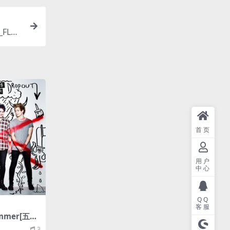
_FLA
首页
用户
中心
QQ
客服
Summer[五秒
s Of Summ
3