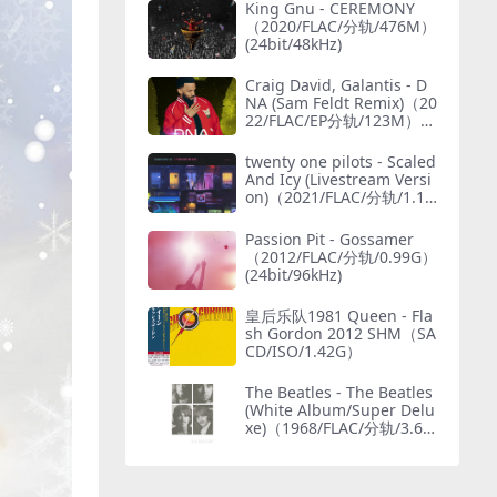
King Gnu - CEREMONY
（2020/FLAC/分轨/476M）
(24bit/48kHz)
Craig David, Galantis - D
NA (Sam Feldt Remix)（20
22/FLAC/EP分轨/123M）
(MQA/24bit/44.1kHz)
twenty one pilots - Scaled
And Icy (Livestream Versi
on)（2021/FLAC/分轨/1.15
G）(MQA/24bit/48kHz)
Passion Pit - Gossamer
（2012/FLAC/分轨/0.99G）
(24bit/96kHz)
皇后乐队1981 Queen - Fla
sh Gordon 2012 SHM（SA
CD/ISO/1.42G）
The Beatles - The Beatles
(White Album/Super Delu
xe)（1968/FLAC/分轨/3.69
G）(MQA/24bit/48kHz)