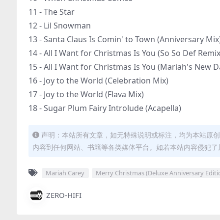
11 - The Star
12 - Lil Snowman
13 - Santa Claus Is Comin' to Town (Anniversary Mix
14 - All I Want for Christmas Is You (So So Def Remix
15 - All I Want for Christmas Is You (Mariah's New
16 - Joy to the World (Celebration Mix)
17 - Joy to the World (Flava Mix)
18 - Sugar Plum Fairy Introlude (Acapella)
声明：本站所有文章，如无特殊说明或标注，均为本站原创
内容到任何网站、书籍等各类媒体平台。如若本站内容侵犯了
Mariah Carey
Merry Christmas (Deluxe Anniversary Editi
ZERO-HIFI