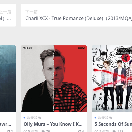
上一篇
下一篇
7M）(2
Charli XCX - True Romance (Deluxe)（2013/MQA
6kHz)
C/分轨/735M）
欧美音乐
欧美音乐
Lawre
Olly Murs – You Know I Kn
5 Seconds Of 
Remix
ow (Expanded Edition)（20
盛夏] - 5 Second
2
5 年前
79
4
5 年前
113