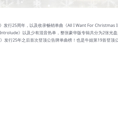
》发行25周年，以及收录畅销单曲《All I Want For Christmas I
ry Introlude》以及少有混音热单，整张豪华版专辑共分为2张光盘
as Is You》发行25年之后首次登顶公告牌单曲榜！也是牛姐第19首登