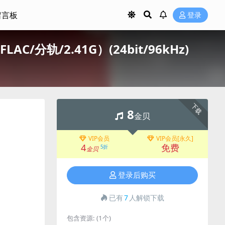
留言板
登录
9/FLAC/分轨/2.41G）(24bit/96kHz)
下载
8
金贝
VIP会员
VIP会员[永久]
4
免费
5折
金贝
登录后购买
已有
7
人解锁下载
包含资源:
(1个)