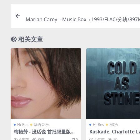
Mariah Carey – Music Box（1993/FLAC/分轨/89
4bit/9
相关文章
Hi-Res
华语音乐
Hi-Res
MQA
梅艳芳 - 没话说 首批限量版
Kaskade, Charlotte 
（2015/SACD/ISO/1.68G）
nce - Cold as Stone (
4 年前
360
5
2 年前
70