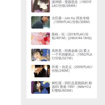
游鸿明 - 受困思念（1997/F
LAC/分轨/284M）
古巨基 - Leo Ku 同名专辑
（1999/FLAC/分轨/308M）
陈粒 - 玩（2018/FLAC/分
轨/491M）(24bit/44.1kHz)
高胜美 - 经典金曲 (2) 爱上
一个不回家的人（1992/FLA
C/分轨/321M）
许嵩 – 自定义（2009/FLAC/
分轨/240M）
林忆莲 - 回忆总是跳跃的 精
选05 香港 1991（WAV+CU
E/整轨/603M）