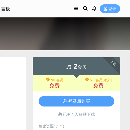
留言板
登录
）
下载
2
金贝
VIP会员
VIP会员[永久]
免费
免费
登录后购买
已有
1
人解锁下载
包含资源:
(1个)