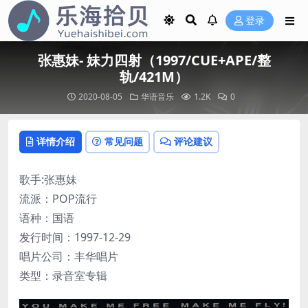
登录
张惠妹- 妹力四射（1997/CUE+APE/整
轨/421M）
2020-08-05
华语音乐
1.2K
0
详情介绍
常见问题
评论建议
歌手:张惠妹
流派：POP流行
语种：国语
发行时间：1997-12-29
唱片公司：丰华唱片
类型：录音室专辑