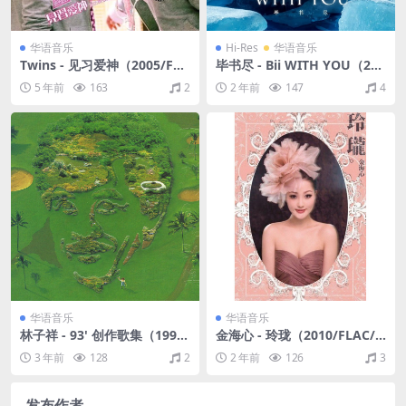
华语音乐
Hi-Res
华语音乐
Twins - 见习爱神（2005/FLA
毕书尽 - Bii WITH YOU（202
C/分轨/313M）
4/FLAC/分轨/476M）
5 年前
163
2
2 年前
147
4
华语音乐
华语音乐
林子祥 - 93' 创作歌集（1993/
金海心 - 玲珑（2010/FLAC/
FLAC/分轨/317M）
分轨/249M）
3 年前
128
2
2 年前
126
3
发布作者