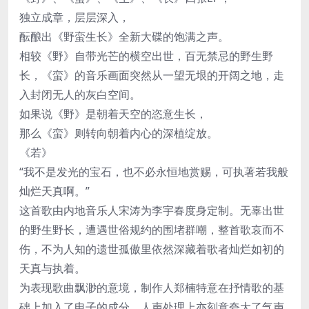
独立成章，层层深入，
酝酿出《野蛮生长》全新大碟的饱满之声。
相较《野》自带光芒的横空出世，百无禁忌的野生野
长，《蛮》的音乐画面突然从一望无垠的开阔之地，走
入封闭无人的灰白空间。
如果说《野》是朝着天空的恣意生长，
那么《蛮》则转向朝着内心的深植绽放。
《若》
“我不是发光的宝石，也不必永恒地赏赐，可执著若我般
灿烂天真啊。”
这首歌由内地音乐人宋涛为李宇春度身定制。无辜出世
的野生野长，遭遇世俗规约的围堵群嘲，整首歌哀而不
伤，不为人知的遗世孤傲里依然深藏着歌者灿烂如初的
天真与执着。
为表现歌曲飘渺的意境，制作人郑楠特意在抒情歌的基
础上加入了电子的成分，人声处理上亦刻意夸大了气声