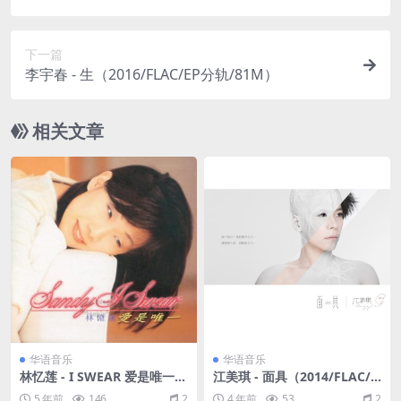
下一篇
李宇春 - 生（2016/FLAC/EP分轨/81M）
相关文章
华语音乐
华语音乐
林忆莲 - I SWEAR 爱是唯一
江美琪 - 面具（2014/FLAC/E
大碟21 滚石香港版 1996（W
P分轨/144M）
5 年前
146
2
4 年前
53
2