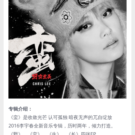
专辑介绍：
《蛮》是收敛光芒 认可孤独 暗夜无声的兀自绽放
2016李宇春全新音乐专辑，历时两年，倾力打造。
《野》、《蛮》、《生》、《长》四张EP，