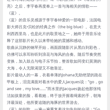
亮》之后，李宇春再度奉上一首与海相关的情歌——
《蓝》。
《蓝》的音乐灵感源于李宇春钟爱的一部电影，法国电
影大师吕克•贝松的经典之作《the big blue》。在意大
利西西里岛，也是此片的取景地之一，她终于用音乐诠
释了这部影片长久以来带给她的震撼和感动。
歌曲从沉静的钢琴开始，画面跟随影片从黑白到彩色，
仿佛可以亲耳聆听到浪花与海风的合奏。随后节奏突然
变换，加入鼓点与电子乐节拍，整首歌如同变幻莫测的
大海，令人无限渴望又不敢靠近。
影片最动人的一幕，衣着单薄的Johana无助绝望的跪在
甲板上，泪流满面对着水中的爱人Jacques说：“go，go
and see，my love……”而水里的Jacques扬起他那张纯
洁如孩童的脸，看着她，终于放开握着绳索的手，朝海
洋最深处，他所要追随的海豚的世界游去。
《蓝》的副歌，一遍一遍重复着这句告别的台词：“Go