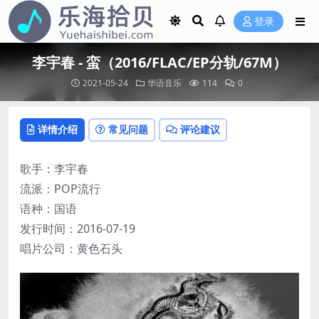
登录
李宇春 - 蛮（2016/FLAC/EP分轨/67M）
2021-05-24
华语音乐
114
0
详情介绍
常见问题
评论建议
歌手：李宇春
流派：POP流行
语种：国语
发行时间：2016-07-19
唱片公司：黄色石头