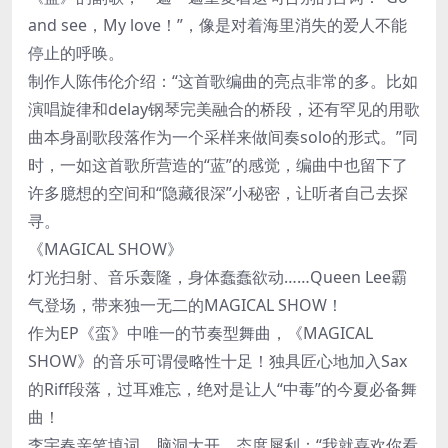
and see，My love！”，像是对着海里消失的爱人不能
停止的呼唤。
制作人陈伟伦介绍：“这首歌编曲的亮点非常的多。比如
演唱旋律和delay钢琴完美融合的桥段，还有罕见的用歌
曲本身副歌段落作为一个采样来做间奏solo的形式。”同
时，一如这首歌所营造的“蓝”的感觉，编曲中也留下了
许多臆想的空间和“隐藏很深”小秘密，让听者自己去探
寻。
《MAGICAL SHOW》
灯光扫射、音乐轰隆，身体蠢蠢欲动……Queen Lee霸
气登场，带来独一无二的MAGICAL SHOW！
作为EP《蛮》中唯一的节奏型舞曲，《MAGICAL
SHOW》的音乐可谓侵略性十足！独具匠心地加入Sax
的Riff段落，过耳难忘，绝对是让人“中毒”的今夏必备舞
曲！
李宇春亲笔填词，脑洞大开，态度犀利：“我就喜欢你看