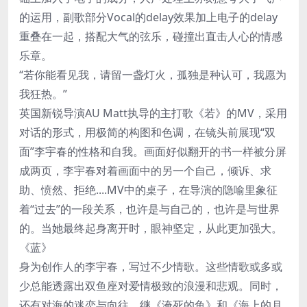
的运用，副歌部分Vocal的delay效果加上电子的delay
重叠在一起，搭配大气的弦乐，碰撞出直击人心的情感
乐章。
“若你能看见我，请留一盏灯火，孤独是种认可，我愿为
我狂热。”
英国新锐导演AU Matt执导的主打歌《若》的MV，采用
对话的形式，用极简的构图和色调，在镜头前展现“双
面”李宇春的性格和自我。画面好似翻开的书一样被分屏
成两页，李宇春对着画面中的另一个自己，倾诉、求
助、愤然、拒绝....MV中的桌子，在导演的隐喻里象征
着“过去”的一段关系，也许是与自己的，也许是与世界
的。当她最终起身离开时，眼神坚定，从此更加强大。
《蓝》
身为创作人的李宇春，写过不少情歌。这些情歌或多或
少总能透露出双鱼座对爱情极致的浪漫和悲观。同时，
还有对海的迷恋与向往。继《淹死的鱼》和《海上的月