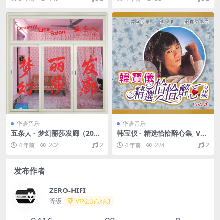
AV+CUE/整轨/456M）
华语音乐
华语音乐
五条人 - 梦幻丽莎发廊（201
韩宝仪 - 精选恰恰醉心集, Vol.
6/FLAC/分轨/271M）
3（2003/FLAC/分轨/510M）
4 年前
202
2
4 年前
224
2
发布作者
ZERO-HIFI
等级
VIP会员[永久]