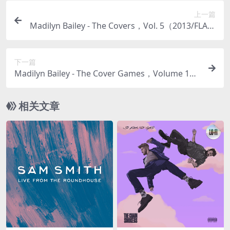
上一篇
Madilyn Bailey - The Covers，Vol. 5（2013/FLAC/
分轨/192M）
下一篇
Madilyn Bailey - The Cover Games，Volume 1
（2014/FLAC/分轨/230M）
相关文章