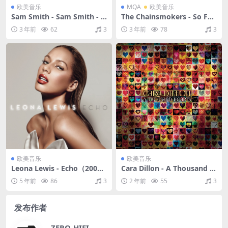
欧美音乐
MQA
欧美音乐
Sam Smith - Sam Smith - Li
The Chainsmokers - So Far
ve From The Roundhouse
So Good (lofi remixes)（20
3 年前
62
3
3 年前
78
3
（2014/FLAC/分轨/370M）
22/FLAC/分轨/163M）(MQ
A/16bit/44.1kHz)
欧美音乐
欧美音乐
Leona Lewis - Echo（2009/
Cara Dillon - A Thousand H
FLAC/分轨/398M）
earts（2014/FLAC/分轨/264
5 年前
86
3
2 年前
55
3
M）
发布作者
ZERO-HIFI