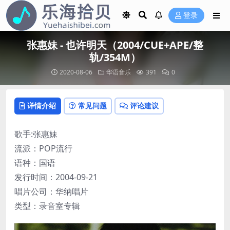
登录
张惠妹 - 也许明天（2004/CUE+APE/整
轨/354M）
2020-08-06
华语音乐
391
0
详情介绍
常见问题
评论建议
歌手:张惠妹
流派：POP流行
语种：国语
发行时间：2004-09-21
唱片公司：华纳唱片
类型：录音室专辑