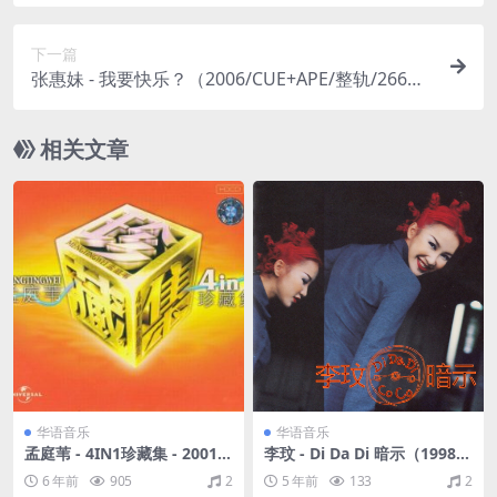
下一篇
张惠妹 - 我要快乐？（2006/CUE+APE/整轨/266
M）
相关文章
华语音乐
华语音乐
孟庭苇 - 4IN1珍藏集 - 2001 4
李玟 - Di Da Di 暗示（1998/F
CD [环球] (WAV+CUE/整轨/6
LAC/分轨/381M）
6 年前
905
2
5 年前
133
2
55M+709M+704M+719M)