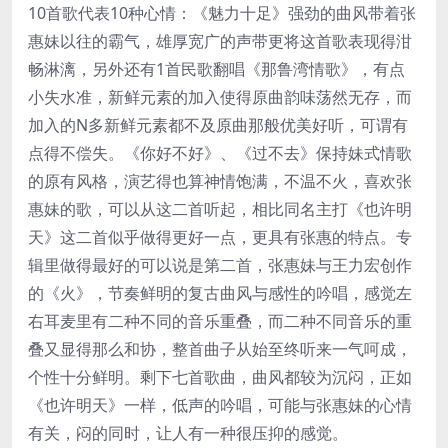
10首歌代表10种心情：《魅力十足》强劲的曲风带着张
惠妹以往的霸气，雄厚宽广的声带更将这首歌表现得泔
畅淋漓，另外还有1首民歌翻唱《那鲁湾情歌》，有点
小失水准，新鲜元素的加入使得原曲韵味荡然无存，而
加入的N多新鲜元素都不及原曲那般优美好听，可谓有
点得不偿失。《你好不好》、《过不去》保持妹式情歌
的原有风格，演艺得也算神情饱满，不温不火，喜欢张
惠妹的歌，可以从这二首听起，相比同名主打《也许明
天》这二首似乎做得更好一点，更具有张惠的特点。专
辑里做得最好的可以说是第二首，张惠妹与王力宏创作
的《火》，节奏鲜明的复古曲风与感性的吟唱，感觉左
右耳麦里有二种不同的音乐重叠，而二种不同音乐的重
叠又显得那么和协，整首曲子从始至终听来一气呵成，
个性十分鲜明。剩下七首歌曲，曲风都较为沉闷，正如
《也许明天》一样，低声的吟唱，可能与张惠妹的心情
有关，闷的同时，让人有一种很压抑的感觉。