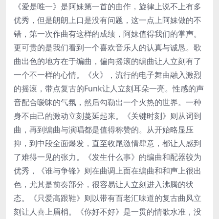
《爱是唯一》是阿妹第一首的曲作，旋律上说不上有多
优秀，但是朗朗上口是没有问题，这一点上阿妹做的不
错，第一次作曲有这样的成绩，阿妹值得我们的掌声。
更可贵的是我们看到一个喜欢音乐人的认真与诚恳。歌
曲出色的地方在于编曲，偏向摇滚的编曲让人立刻有了
一个不一样的心情。《火》，流行的电子舞曲融入激烈
的摇滚，带点复古的Funk让人立刻耳朵一亮。性感的声
音配合暧昧的气氛，然后勾勒出一个火热的世界。一种
身不由己的激动立刻蔓延起来。《关键时刻》则从词到
曲，再到编曲与演唱都是值得称赞的。从开始略显压
抑，到中段全面爆发，直至收尾激情肆意，都让人感到
了难得一见的张力。《发生什么事》的编曲和配器较为
优秀，《谁与争锋》则在曲调上面在编曲和和声上很出
色，尤其是前奏部分，很容易让人立刻进入沸腾的状
态。《只爱高跟鞋》则以带有百老汇味道的复古曲风立
刻让人喜上眉梢。《你好不好》是一贯的情歌水准，没