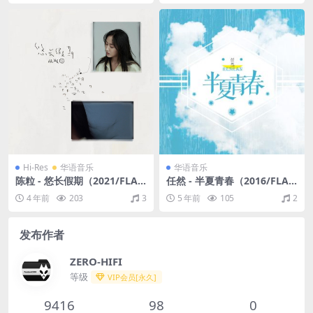
Hi-Res
华语音乐
华语音乐
陈粒 - 悠长假期（2021/FLA
任然 - 半夏青春（2016/FLA
C/分轨/500M）(24bit/48kH
C/EP分轨/60M）
4 年前
203
3
5 年前
105
2
z-16bit/44.1kHz)
发布作者
ZERO-HIFI
等级
VIP会员[永久]
9416
98
0