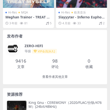
Hi-Res
MQA
Hi-Res
欧美音乐
Meghan Trainor - TREAT M
Slayyyter - Inferno Euphori
YSELF (DELUXE)（2020/FLA
a (Explicit)（2022/FLAC/EP
3 年前
81
5
4 月前
33
2
C/分轨/739M）(MQA/24bit/
分轨/236M）(24bit/44.1kH
44.1kHz)
z)
发布作者
ZERO-HIFI
等级
VIP会员[永久]
9416
98
0
文章
评论
收藏
查看作者其他文章
资源推荐
King Gnu - CEREMONY（2020/FLAC/分轨/476
M）(24bit/48kHz)