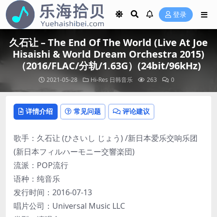
登录
久石让 – The End Of The World (Live At Joe
Hisaishi & World Dream Orchestra 2015)
（2016/FLAC/分轨/1.63G）(24bit/96kHz)
2021-05-28
Hi-Res
日韩音乐
263
0
详情介绍
常见问题
评论建议
歌手：久石让 (ひさいし じょう) /新日本爱乐交响乐团
(新日本フィルハーモニー交響楽団)
流派：POP流行
语种：纯音乐
发行时间：2016-07-13
唱片公司：Universal Music LLC