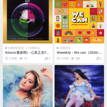
古典[纯音乐]
日韩音乐
日韩音乐
Kitaro(喜多郎) - 心灵之光The
Weeekly - We can（2020/F
Light Of The Spirit（1987/F
LAC/EP分轨/128M）
2 年前
74
3
2 年前
289
2
LAC/分轨/280M）