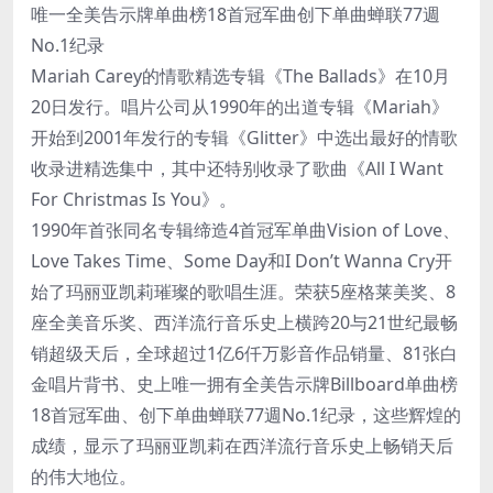
唯一全美告示牌单曲榜18首冠军曲创下单曲蝉联77週
No.1纪录
Mariah Carey的情歌精选专辑《The Ballads》在10月
20日发行。唱片公司从1990年的出道专辑《Mariah》
开始到2001年发行的专辑《Glitter》中选出最好的情歌
收录进精选集中，其中还特别收录了歌曲《All I Want
For Christmas Is You》。
1990年首张同名专辑缔造4首冠军单曲Vision of Love、
Love Takes Time、Some Day和I Don’t Wanna Cry开
始了玛丽亚凯莉璀璨的歌唱生涯。荣获5座格莱美奖、8
座全美音乐奖、西洋流行音乐史上横跨20与21世纪最畅
销超级天后，全球超过1亿6仟万影音作品销量、81张白
金唱片背书、史上唯一拥有全美告示牌Billboard单曲榜
18首冠军曲、创下单曲蝉联77週No.1纪录，这些辉煌的
成绩，显示了玛丽亚凯莉在西洋流行音乐史上畅销天后
的伟大地位。