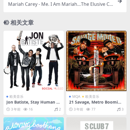
Mariah Carey - Me. I Am Mariah…The Elusive Ch
anteuse (Deluxe)（2014/FLAC/分轨/883M）(MQ
A/24bit/44.1kHz)
相关文章
欧美音乐
MQA
欧美音乐
Jon Batiste, Stay Human -
21 Savage, Metro Boomin -
Social Music（2013/FLAC/
SAVAGE MODE II（2020/FL
3 年前
16
2
3 年前
77
3
分轨/238M）
AC/分轨/512M）(MQA/16bi
t/44.1kHz)