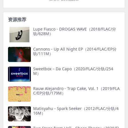
资源推荐
Lupe Fiasco - DROGAS WAVE（2018/FLAC/分
轨/628M）
Cannons - Up All Night EP（2014/FLAC/EP分
轨/111M）
Sweetbox – Da Capo（2020/FLAC/分轨/254
M）
Rauw Alejandro - Trap Cake, Vol. 1（2019/FLA
C/EP分轨/179M）
Matisyahu - Spark Seeker（2012/FLAC/分轨/4
16M）