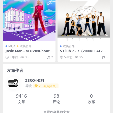
MQA
欧美音乐
欧美音乐
Josie Man - aLOVINGbooth
S Club 7 - 7（2000/FLAC/分
ang（2020/FLAC/EP分轨/10
轨/370M）
3 年前
33
2
5 年前
95
3
5M）(MQA/16bit/44.1kHz)
发布作者
ZERO-HIFI
等级
VIP会员[永久]
9416
98
0
文章
评论
收藏
查看作者其他文章