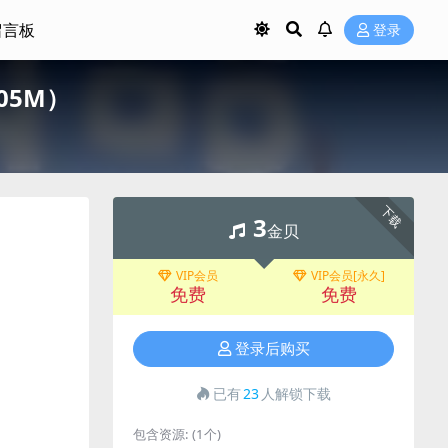
留言板
登录
305M）
下载
3
金贝
VIP会员
VIP会员[永久]
免费
免费
登录后购买
已有
23
人解锁下载
包含资源:
(1个)