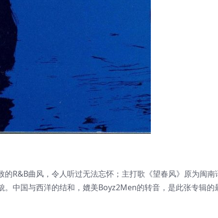
致的R&B曲风，令人听过无法忘怀；主打歌《望春风》原为闽南
。中国与西洋的结和，媲美Boyz2Men的转音，是此张专辑的