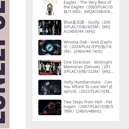
Eagles - The Very Best of
the Eagles（2003/FLAC/分
轨/1.66G）(MQA/24bit/48
kHz)
Blue蓝乐团 - Guilty（200
3/FLAC/分轨/425M）(MQ
A/24bit/44.1kHz)
Winona Oak - Void (Explic
it)（2024/FLAC/EP分轨/18
3M）(24bit/44.1kHz)
One Direction - Midnight
Memories (Deluxe)（201
3/FLAC/分轨/722M）(MQ
A/24bit/44.1kHz)
Holly Humberstone - Can
You Afford To Lose Me? (E
xplicit)（2022/FLAC/分轨/4
25M）(24bit/44.1kHz)
Two Steps from Hell - Pat
hogen（2007/FLAC/分轨/5
78M）(24bit/48kHz)