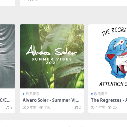
.6M）
（2009/FLAC/分轨/565M）(MQA/24bit/48kHz)
欧美音乐
欧美音乐
C/EP
Alvaro Soler - Summer Vib
The Regrettes - 
kHz)
es 2021（2021/FLAC/EP分
Seeker（2018/F
2
5 年前
116
2
4 年前
25
轨/140M）
轨/106M）