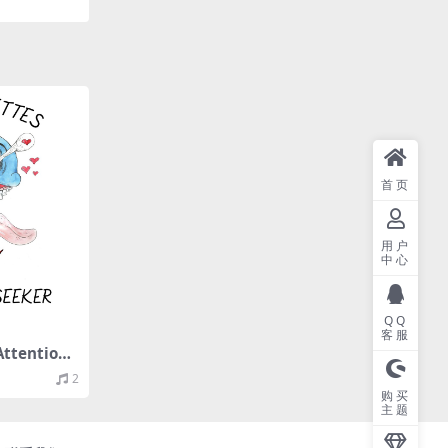
首页
用户
中心
QQ
客服
Attention
LAC/EP分
2
购买
主题