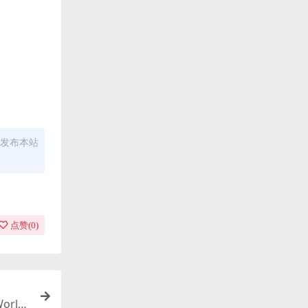
发布本站
点赞(
0
)
World-