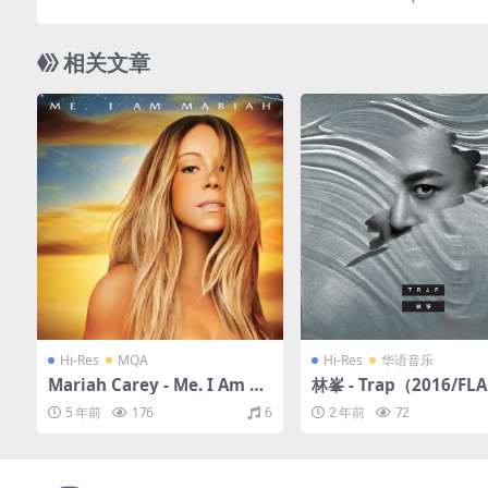
分轨/79
相关文章
Hi-Res
MQA
Hi-Res
华语音乐
Mariah Carey - Me. I Am M
林峯 - Trap（2016/FLA
ariah…The Elusive Chante
分轨/171M）(24bit/48
5 年前
176
6
2 年前
72
use (Deluxe)（2014/FLAC/
分轨/883M）(MQA/24bit/4
4.1kHz)