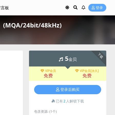
留言板
登录
）(MQA/24bit/48kHz)
下载
5
金贝
VIP会员
VIP会员[永久]
免费
免费
登录后购买
已有
2
人解锁下载
包含资源:
(1个)