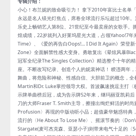
专辑介绍：
小心！布兰妮的致命吸引力！ 拿下2010年富比士名
永远是名人镁光灯焦点，席卷全球流行乐坛超过10年。
乐史上畅销艺人第8位、21世纪至今最卖座的女歌手。拥
煌成绩，22岁就列入好莱坞星光大道，占领Yahoo!7年来搜
Time》、《爱的再告白Oops!... I Did It Aga
Zone》全面解禁性感大变身。勇敢复出《晕炫风暴Blac
冠军全纪录The Singles Collection》精
座。不断改写纪录、创造个人的妮裳神话！ 睽违两年，20
舞曲，将危险和神秘、性感自信、大胆前卫的概念，全都
Martin和Dr. Luke掌控领导大权。首波飙速挑逗主打〈
示牌单曲榜后冠，成为告示牌52年来，继玛丽亚凯莉后，第二
刀的大师Fraser T. Smith主导，擦撞出绚烂鲜活的时尚
Profusion〉再现的中版动听小品；超值豪华魅惑特典，
流行的〈He About To Lose Me〉、摇滚节奏的〈Do
Stargate(麦可杰克森、亚瑟小子)则带来电气十足的〈Se