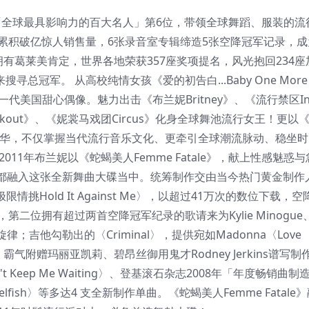
单「全球最具影响力的百大名人」第6位，带领全球舞蹈、服装的流
累积破亿惊人销售量，6张录音室专辑缔造5张空降冠军记录，成
有葛莱美肯定，世界各地荣获357座奖项提名，风光抱回234座
寻总冠军。 从高校纯情女孩《爱的初告白...Baby One More
in》荣登新一代美国甜心偶像。魅力出击《布兰妮Britney》、《流行禁区In 
kout》、《妮裳马戏团Circus》化身全球舞池流行女王！更以
选整个十年的精华，不仅掌握当代流行音乐文化、更牵引全球潮流脉动、稳坐
11年布兰妮以《蛇蝎美人Femme Fatale》，献上性感魅惑
融入这张全新舞曲大碟当中。统筹制作交由当今热门黄金制作人 
极限情挑Hold It Against Me〉，以超过41万次的数位下载，
位拥有超过两首空降冠军纪录的歌请来为Kylie Minogue、A
旋律；吉他勾勒出的〈Criminal〉，提供宛如Madonna〈Love
霸气附赠玛丽亚凯莉、碧昂丝御用鬼才Rodney Jerkins谱写制
n\'t Keep Me Waiting〉、登基滚石杂志2008年「年度畅销曲
lfish〉等多达4 支全新制作单曲。《蛇蝎美人Femme Fatale