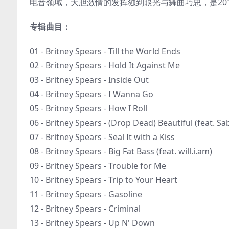
电音领域，大胆激情的发挥独到眼光与舞曲巧思，是20
专辑曲目：
01 - Britney Spears - Till the World Ends
02 - Britney Spears - Hold It Against Me
03 - Britney Spears - Inside Out
04 - Britney Spears - I Wanna Go
05 - Britney Spears - How I Roll
06 - Britney Spears - (Drop Dead) Beautiful (feat. Sab
07 - Britney Spears - Seal It with a Kiss
08 - Britney Spears - Big Fat Bass (feat. will.i.am)
09 - Britney Spears - Trouble for Me
10 - Britney Spears - Trip to Your Heart
11 - Britney Spears - Gasoline
12 - Britney Spears - Criminal
13 - Britney Spears - Up N' Down