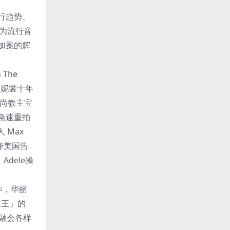
行趋势、
为流行音
加冕的辉
The
《妮裳十年
时尚教主宝
与急速重拍
Max
空降美国告
dele操
作，华丽
制造王」的
》融会各样