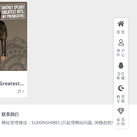
首页
用户
中心
QQ
客服
 Greatest
ative（200
4
2M）(MQA/
购买
主题
联系我们
会员
网站管理微信：SUIXINSHIBEI (只处理网站问题, 闲聊勿扰! )
介绍