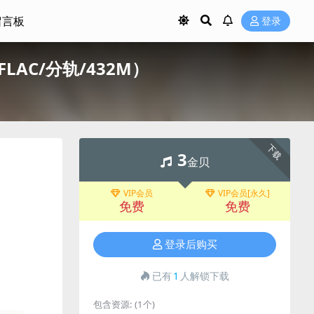
留言板
登录
11/FLAC/分轨/432M）
下载
3
金贝
VIP会员
VIP会员[永久]
免费
免费
登录后购买
已有
1
人解锁下载
包含资源:
(1个)