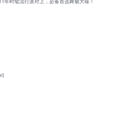
11年时髦流行派对上，必备首选舞魅大碟！
i)