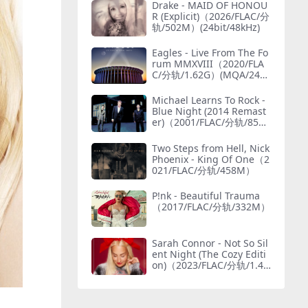
Drake - MAID OF HONOU
R (Explicit)（2026/FLAC/分
轨/502M）(24bit/48kHz)
Eagles - Live From The Fo
rum MMXVIII（2020/FLA
C/分轨/1.62G）(MQA/24bi
t/48kHz)
Michael Learns To Rock -
Blue Night (2014 Remast
er)（2001/FLAC/分轨/859
M）(MQA/24bit/48kHz)
Two Steps from Hell, Nick
Phoenix - King Of One（2
021/FLAC/分轨/458M）
P!nk - Beautiful Trauma
（2017/FLAC/分轨/332M）
Sarah Connor - Not So Sil
ent Night (The Cozy Editi
on)（2023/FLAC/分轨/1.49
G）(24bit/44.1kHz)