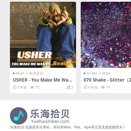
MQA
欧美音乐
Hi-Res
MQA
USHER - You Make Me Wan
070 Shake - Glitter（
na... (Remix)（1997/FLAC/E
LAC/EP分轨/271M）(M
3 年前
73
2
4 年前
79
P分轨/156M）(MQA/16bit/4
4bit/48kHz)
4.1kHz)
乐海拾贝-无损音乐分享站，本站有Wav、Flac、Ape等主流无损发烧音乐！