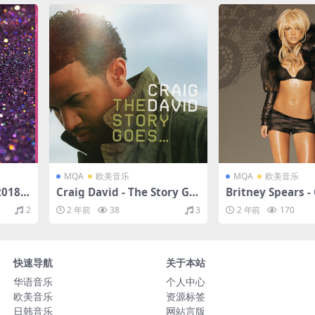
MQA
欧美音乐
MQA
欧美音乐
2018/F
Craig David - The Story Go
Britney Spears -
QA/2
es...（2005/FLAC/分轨/410
Hits: My Prerog
2
2 年前
38
3
2 年前
170
M）(MQA/16bit/44.1kHz)
4/FLAC/分轨/63
16bit/44.1kHz)
快速导航
关于本站
华语音乐
个人中心
欧美音乐
资源标签
日韩音乐
网站言版