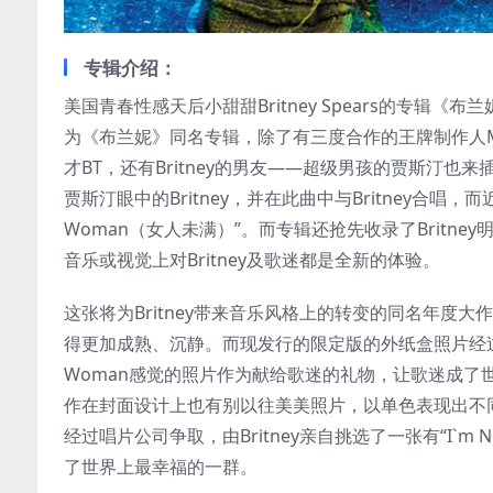
专辑介绍：
美国青春性感天后小甜甜Britney Spears的专
为《布兰妮》同名专辑，除了有三度合作的王牌制作人MAX 
才BT，还有Britney的男友——超级男孩的贾斯汀也来插一脚
贾斯汀眼中的Britney，并在此曲中与Britney合唱，而近期崛
Woman（女人未满）”。而专辑还抢先收录了Britne
音乐或视觉上对Britney及歌迷都是全新的体验。
这张将为Britney带来音乐风格上的转变的同名年
得更加成熟、沉静。而现发行的限定版的外纸盒照片经过唱片公司争取
Woman感觉的照片作为献给歌迷的礼物，让歌迷成了世
作在封面设计上也有别以往美美照片，以单色表现出不
经过唱片公司争取，由Britney亲自挑选了一张有“I`m No
了世界上最幸福的一群。