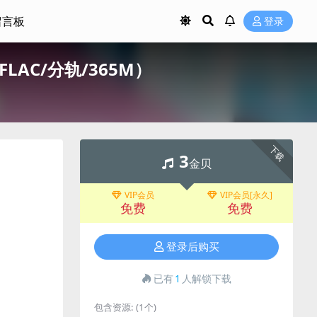
留言板
登录
001/FLAC/分轨/365M）
下载
3
金贝
VIP会员
VIP会员[永久]
免费
免费
登录后购买
已有
1
人解锁下载
包含资源:
(1个)