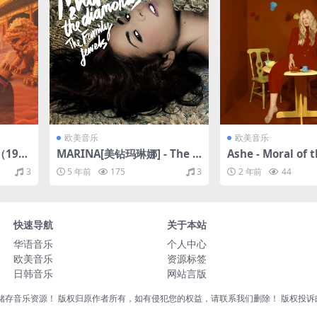
欧美音乐
欧美音乐
e（199
MARINA[美钻玛琳娜] - The F
Ashe - Moral of t
amily Jewels（2010/FLAC/
hapter 2（2019/
3
5 年前
175
3
2 年前
44
分轨/326M）
轨/77.4M）
快速导航
关于本站
华语音乐
个人中心
欧美音乐
资源标签
日韩音乐
网站言版
音乐资源！ 版权归原作者所有，如有侵犯您的权益，请联系我们删除！ 版权投诉邮箱：liu8