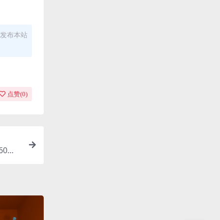
发布本站
点赞(
0
)
60