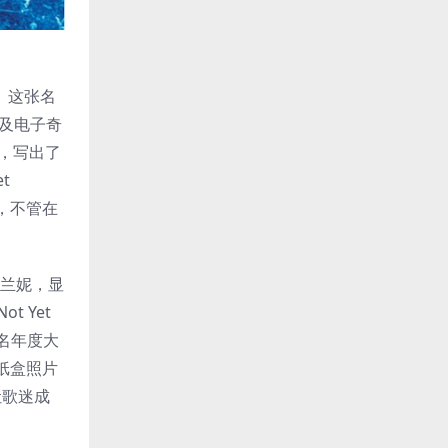
。这张名
S及电子奇
”，写出了
t
R，不管在
布兰妮，显
t Yet
同名年度大
纸盒照片
，让歌迷成