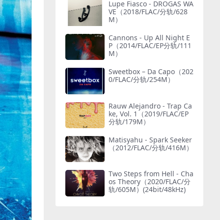
Lupe Fiasco - DROGAS WA
VE（2018/FLAC/分轨/628
M）
Cannons - Up All Night E
P（2014/FLAC/EP分轨/111
M）
Sweetbox – Da Capo（202
0/FLAC/分轨/254M）
Rauw Alejandro - Trap Ca
ke, Vol. 1（2019/FLAC/EP
分轨/179M）
Matisyahu - Spark Seeker
（2012/FLAC/分轨/416M）
Two Steps from Hell - Cha
os Theory（2020/FLAC/分
轨/605M）(24bit/48kHz)