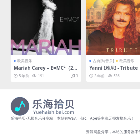
欧美音乐
古典[纯音乐]
欧美音乐
Mariah Carey – E=MC²（20
Yanni (雅尼) - Tribut
08/FLAC/分轨/367M）
7/FLAC/分轨/495M）
5 年前
191
3
3 年前
536
乐海拾贝-无损音乐分享站，本站有Wav、Flac、Ape等主流无损发烧音乐！
资源网盘分享，本站的服务器不储存