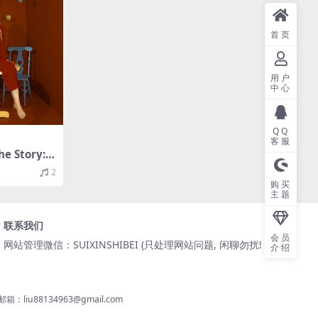
首页
用户
中心
QQ
客服
he Story: C
FLAC/EP分
2
购买
主题
联系我们
会员
网站管理微信：SUIXINSHIBEI (只处理网站问题, 闲聊勿扰! )
介绍
8134963@gmail.com