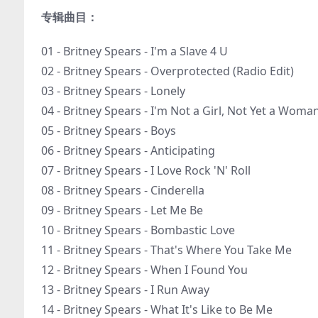
专辑曲目：
01 - Britney Spears - I'm a Slave 4 U
02 - Britney Spears - Overprotected (Radio Edit)
03 - Britney Spears - Lonely
04 - Britney Spears - I'm Not a Girl, Not Yet a Woma
05 - Britney Spears - Boys
06 - Britney Spears - Anticipating
07 - Britney Spears - I Love Rock 'N' Roll
08 - Britney Spears - Cinderella
09 - Britney Spears - Let Me Be
10 - Britney Spears - Bombastic Love
11 - Britney Spears - That's Where You Take Me
12 - Britney Spears - When I Found You
13 - Britney Spears - I Run Away
14 - Britney Spears - What It's Like to Be Me