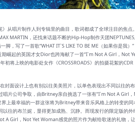
辑《布兰妮》从唱片制作人到专辑里的曲目，歌词都成了全球注目的焦点
MARTIN，还找来话题不断的Hip-Hop制作天团NEPTUNE
，写了一首歌“WHAT IT`S LIKE TO BE ME（如果你是我）
起的英国才女Dior也跨海献了一首“I`m Not A Girl，Not Ye
y明年初将上映的电影处女作《CROSSROADS》的拍摄花絮的CD
度大作在封面设计上也有别以往美美照片，以单色表现出不同以往的
，由Britney亲自挑选了一张有“I`m Not A Girl，No
界上最幸福的一群这张将为Britney带来音乐风格上的转变的
同以往的布兰妮，显得更加成熟、沉静。而现发行的限定版的外
t A Girl，Not Yet Woman感觉的照片作为献给歌迷的礼物