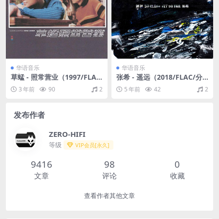
华语音乐
华语音乐
草蜢 - 照常营业（1997/FLA
张希 - 遥远（2018/FLAC/分
C/分轨/277M）
轨/275M）
3 年前
90
2
5 年前
42
2
发布作者
ZERO-HIFI
等级
VIP会员[永久]
9416
98
0
文章
评论
收藏
查看作者其他文章