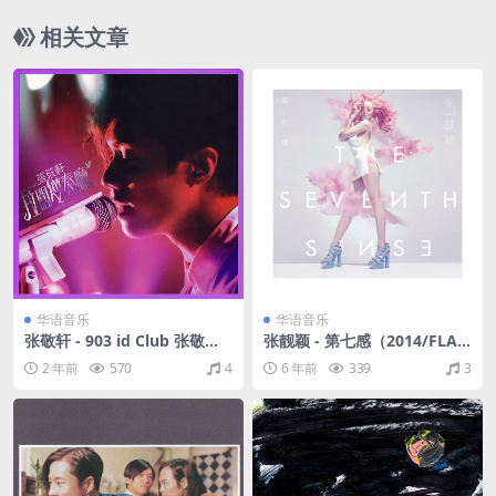
相关文章
华语音乐
华语音乐
张敬轩 - 903 id Club 张敬轩
张靓颖 - 第七感（2014/FLA
拉阔变奏厅 Live（2008/FLA
C/分轨/385M）
2 年前
570
4
6 年前
339
3
C/分轨/675M）