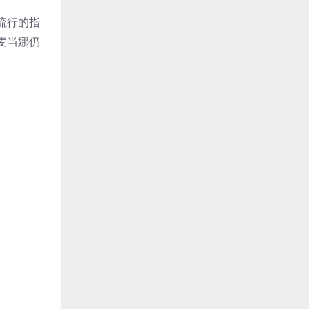
流行的指
麦当娜仍