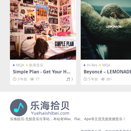
MQA
欧美音乐
Hi-Res
MQA
Simple Plan - Get Your Hea
Beyoncé – LEMONAD
rt On!（2011/FLAC/分轨/28
16/FLAC/分轨/515M）
3 年前
77
3
5 年前
281
9M）(MQA/16bit/44.1kHz)
A/24bit/44.1kHz)
乐海拾贝-无损音乐分享站，本站有Wav、Flac、Ape等主流无损发烧音乐！