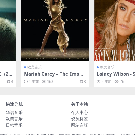
欧美音乐
欧美音乐
E（20
Mariah Carey – The Emanc
Lainey Wilson - 
(MQ
ipation of Mimi（2005/FLA
t I'm Thinkin'（
4
5 年前
168
3
2 年前
76
C/分轨/346M）
分轨/258M）
快速导航
关于本站
华语音乐
个人中心
欧美音乐
资源标签
日韩音乐
网站言版