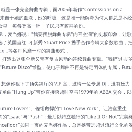
张完全舞曲专辑，而2005年新作"Confessions on a
舞曲能量来自于她的血液，她的呼吸，这是唯一能解释为何人群总是不
女皇，每每登高一呼，子民只有膜拜的份。
一张精心设计的专辑，麦当娜说："我要摆脱舞曲专辑"内容空洞"的刻板印象，
国当红 DJ 新秀 Stuart Price 携手合作专辑大多数歌曲，
Trance…等各种风靡一时的舞曲形式，
曲细胞，打造出这张全新又带有复古风韵的连续舞曲专辑。"我把‘过去’
ture Disco"雏型，使电子舞曲不再是特定团体的专属，Future
了，想像你租下了顶尖舞厅的 VIP 室，邀请一位专属 DJ，没有压
单曲"Hung Up"带你直接跨越时空与1979年的 ABBA 交会，
e Lovers"、铿锵彪悍的"I Love New York"、让浩室重生
Isaac"与"Push"；最后以特立独行的"Like It Or Not"完
a Dancefloor"如同一贯的麦当娜作品，总是挟带远超过流行文化