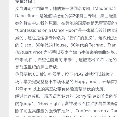
专辑介绍：
麦当娜诞生自舞曲，她的第一张同名专辑《Madonna》就是一
Dancefloor"是她值得纪念的第2张舞曲专辑。
她的舞曲中忘我的原因。在舞池的国度她是无庸置疑的
"Confessions on a Dance Floor"是
涵的，这也是这张专辑名为--"告白"的意义"。这次她挑选了英
的 Disco、80年代的 House、90年代的 Techno、
借Stuart Price 之巧手以及麦当娜与生俱来的舞
带来‘现在’，希望也能走向‘未来’"，这塑造出了21世纪的"Fu
是前卫世纪的舞曲新貌。
你只要把 CD 放进机器里，按下 PLAY 键就可以就位
场，享受完完整整不中场休息的 Happy hour。开场首支
120bpm 以上的高空处带你体验震荡起伏的快感。
经过急速冷酷、玩弄语言魅力的"Sorry"到迷幻唯美的"Futur
的"Jump"、"How High"；富神秘卡巴拉哲学与异国舞韵的"
除了前卫高能量的强劲节拍外，"Confessions on 