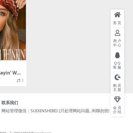
首页
用户
中心
QQ
客服
Sayin' Wha
2021/FLAC/
3
购买
主题
联系我们
会员
网站管理微信：SUIXINSHIBEI (只处理网站问题, 闲聊勿扰! )
介绍