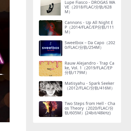
Lupe Fiasco - DROGAS WA
VE（2018/FLAC/分轨/628
M）
Cannons - Up All Night E
P（2014/FLAC/EP分轨/111
M）
Sweetbox – Da Capo（202
0/FLAC/分轨/254M）
Rauw Alejandro - Trap Ca
ke, Vol. 1（2019/FLAC/EP
分轨/179M）
Matisyahu - Spark Seeker
（2012/FLAC/分轨/416M）
Two Steps from Hell - Cha
os Theory（2020/FLAC/分
轨/605M）(24bit/48kHz)