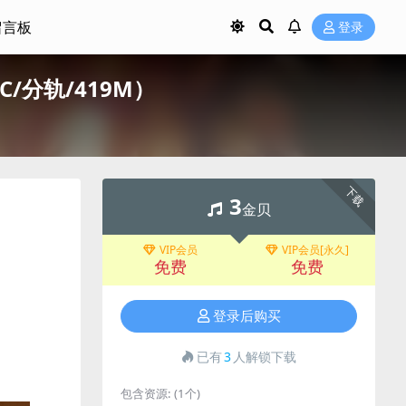
留言板
登录
FLAC/分轨/419M）
下载
3
金贝
VIP会员
VIP会员[永久]
免费
免费
登录后购买
已有
3
人解锁下载
包含资源:
(1个)