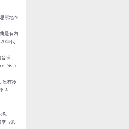
经思索地在
让歌曲是有内
把70年代
的音乐，
 Disco
力，没有冷
以平均
美终场。
的深度与讯