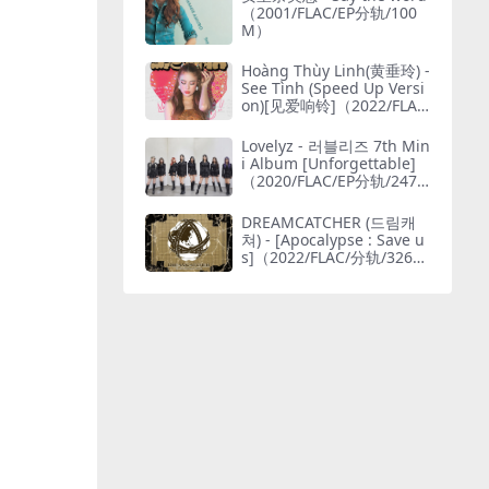
（2001/FLAC/EP分轨/100
M）
Hoàng Thùy Linh(黄垂玲) -
See Tình (Speed Up Versi
on)[见爱响铃]（2022/FLA
C/Single单曲/30.9M）(MQ
A/24bit/48kHz)
Lovelyz - 러블리즈 7th Min
i Album [Unforgettable]
（2020/FLAC/EP分轨/247
M）(24bit/48kHz)
DREAMCATCHER (드림캐
쳐) - [Apocalypse : Save u
s]（2022/FLAC/分轨/326
M）