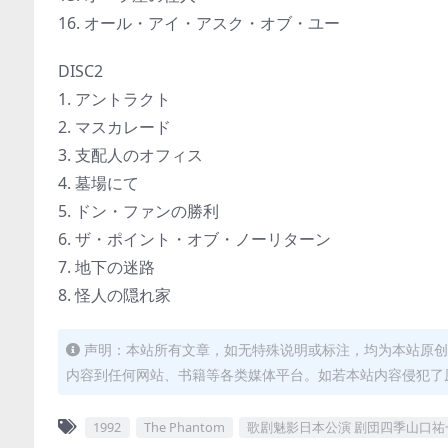
16. オール・アイ・アスク・オブ・ユー
DISC2
1. アントラクト
2. マスカレード
3. 支配人のオフィス
4. 墓場にて
5. ドン・ファンの勝利
6. ザ・ポイント・オブ・ノーリターン
7. 地下の迷路
8. 怪人の隠れ家
声明：本站所有文章，如无特殊说明或标注，均为本站原创
内容到任何网站、书籍等各类媒体平台。如若本站内容侵犯了
1992
The Phantom
歌剧魅影日本公演 剧団四季山口祐一郎版 - T