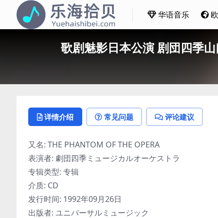
华语音乐
歌剧魅影日本公演 剧団四季山口祐一郎版 
详情介绍
常见问题
评论建议
又名: THE PHANTOM OF THE OPERA
表演者: 劇団四季ミュージカルオーケストラ
专辑类型: 专辑
介质: CD
发行时间: 1992年09月26日
出版者: ユニバーサルミュージック