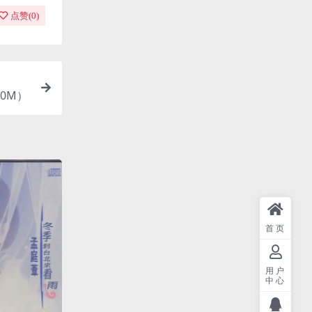
点赞(
0
)
780M）
首页
用户
中心