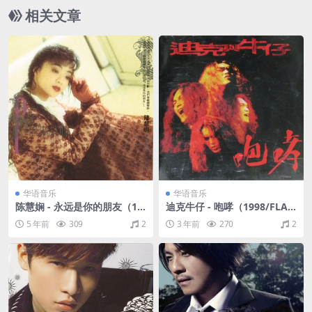
相关文章
华语音乐
华语音乐
陈慧娴 - 永远是你的朋友（19
迪克牛仔 - 咆哮（1998/FLA
89/FLAC/分轨/283M）
C/分轨/314M）
5 年前
309
2
3 年前
270
2