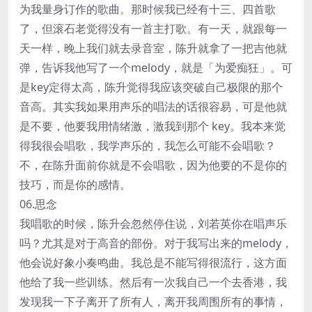
为我量身订作的歌曲。那时候我已经有十三、四首歌
了，但滚石老觉得没有一首主打歌。有一天，就跟每一
天一样，晚上我们就去录音室，陈升就拿了一把吉他就
弹，告诉我他写了一个melody，就是「为爱痴狂」。可
是key定得太高，陈升觉得我应该突破自己极限的那个
音高。其实我如果用声乐的唱法的话很容易，可是他就
是不要，他要我用情绪激，激我到那个 key。我本来觉
得我很会唱歌，我学声乐的，我怎么可能不会唱歌？
不，在陈升面前你就是不会唱歌，因为他要的不是你的
技巧，而是你的感情。
06.思念
我唱歌的时候，陈升会忽然停住说，刘若英你在唱声乐
吗？尤其是对于高音的部份。对于我写出来的melody，
他会说好象小奏鸣曲。我总是不能写得很流行，这方面
他给了我一些训练。然后有一次我自己一个去香港，我
发现我一下子离开了所有人，离开我周围所有的事情，