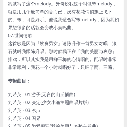
我就写了这个melody。升哥说我这个叫做笨melody，
就是用几个最简单的音而已，没有花花俏俏飙上飞下
的。笨，可是好听。他说我适合写笨melody，因为我如
果想很多的话就会变成小奏鸣曲。
07.世间情歌
这首歌是因为『饮食男女』请陈升作一首男女对唱，滚
石就叫我跟陈升唱。那时候我正在『我的美丽与哀愁』
排戏，所以其实我是用柳玉梅的心情唱的。配唱时非常
非常顺利，我花一个小时就唱好了，只唱了两、三遍。
专辑曲目：
刘若英 - 01.游子(无言的山丘插曲)
刘若英 - 02.决定(少女小渔主题曲唱片版)
刘若英 - 03.冰点
刘若英 - 04.国界
刘若英 - 05.为爱痴狂(我的美丽与哀愁主题曲)