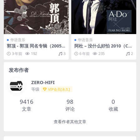
华语音乐
华语音乐
郭顶 - 郭顶 同名专辑（2005/
阿杜 – 没什么好怕 2010（CU
FLAC/分轨/263M）
E+FLAC/整轨/272M）
3 年前
192
3
6 年前
235
2
发布作者
ZERO-HIFI
等级
VIP会员[永久]
9416
98
0
文章
评论
收藏
查看作者其他文章