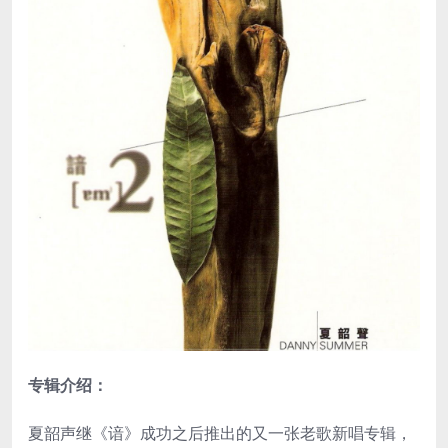
专辑介绍：
夏韶声继《谙》成功之后推出的又一张老歌新唱专辑，