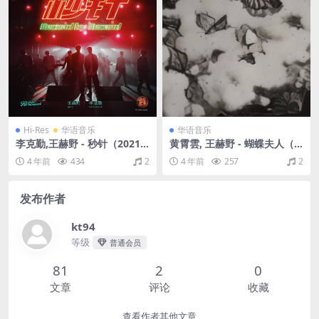
Hi-Res
华语音乐
华语音乐
李克勤,王赫野 - 秒针（2021/
黄霄雲, 王赫野 - 蝴蝶夫人（2
FLAC/Single单曲/21M）(24
022/FLAC/Single单曲/21.9
4 年前
434
2
4 年前
257
2
bit/48kHz)
M）
发布作者
kt94
等级
普通会员
81
2
0
文章
评论
收藏
查看作者其他文章