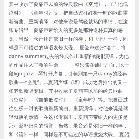
其中收录了夏韶声以前的经典歌曲《空凳》，《吉他低
泣时》，《童年时》等。把自己过往红极一时的歌曲重
新编曲、重新演绎，对他来说是驾轻就熟的事情，在这
张专辑里，夏韶声带给人的更多是那种返朴归真的感
觉，当然，录音还是依旧一样的棒，和《谙》一样，同
样是不可错过的华语发烧大碟。 夏韶声这张“谙2”，将
danny summer过去的经典作出重新的编排演绎，为他
的作品注入了新的生命。 整只碟在铺排方面，以一
段lightjazz口琴打开序幕，引领到第一只danny的经典
歌曲──“空凳”。…夏韶声继《谙》成功之后推出的又一
张老歌新唱专辑，其中收录了夏韶声以前的经典歌曲
《空凳》，《吉他低泣时》，《童年时》等。把自己过
往红极一时的歌曲重新编曲、重新演绎，对他来说是驾
轻就熟的事情，在这张专辑里，夏韶声带给人的更多是
那种返朴归真的感觉，当然，录音还是依旧一样的棒，
和《谙》一样，同样是不可错过的华语发烧大碟。 夏韶