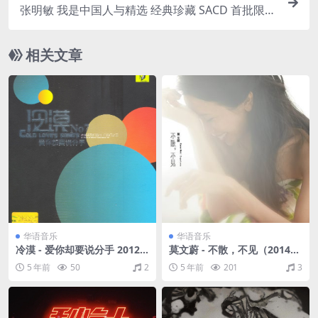
张明敏 我是中国人与精选 经典珍藏 SACD 首批限量
版 (SACD/ISO/1.98GB)
相关文章
华语音乐
华语音乐
冷漠 - 爱你却要说分手 2012
莫文蔚 - 不散，不见（2014/F
（WAV+CUE/整轨/594M）
LAC/分轨/270M）
5 年前
50
2
5 年前
201
3