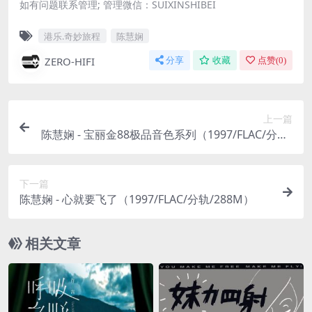
如有问题联系管理; 管理微信：SUIXINSHIBEI
港乐.奇妙旅程
陈慧娴
ZERO-HIFI
分享
收藏
点赞(
0
)
上一篇
陈慧娴 - 宝丽金88极品音色系列（1997/FLAC/分轨/
866M）
下一篇
陈慧娴 - 心就要飞了（1997/FLAC/分轨/288M）
相关文章