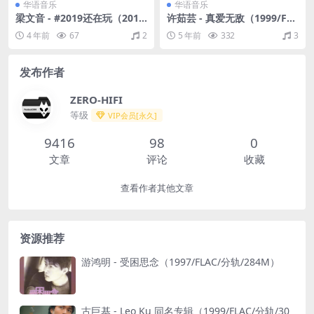
华语音乐
华语音乐
梁文音 - #2019还在玩（201
许茹芸 - 真爱无敌（1999/FL
9/FLAC/EP分轨/61M）
AC/分轨/300M）
4 年前
67
2
5 年前
332
3
发布作者
ZERO-HIFI
等级
VIP会员[永久]
9416
98
0
文章
评论
收藏
查看作者其他文章
资源推荐
游鸿明 - 受困思念（1997/FLAC/分轨/284M）
古巨基 - Leo Ku 同名专辑（1999/FLAC/分轨/30