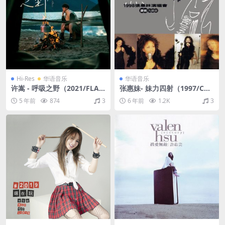
Hi-Res
华语音乐
华语音乐
许嵩 - 呼吸之野（2021/FLA
张惠妹- 妹力四射（1997/CUE
C/分轨/475M）(24bit/44.1k
+APE/整轨/421M）
5 年前
874
3
6 年前
1.2K
3
Hz)