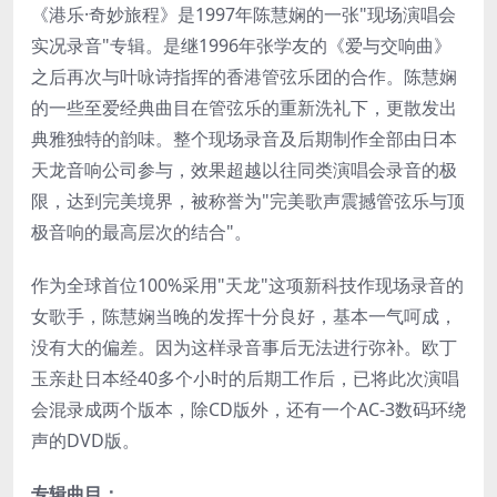
《港乐·奇妙旅程》是1997年陈慧娴的一张"现场演唱会
实况录音"专辑。是继1996年张学友的《爱与交响曲》
之后再次与叶咏诗指挥的香港管弦乐团的合作。陈慧娴
的一些至爱经典曲目在管弦乐的重新洗礼下，更散发出
典雅独特的韵味。整个现场录音及后期制作全部由日本
天龙音响公司参与，效果超越以往同类演唱会录音的极
限，达到完美境界，被称誉为"完美歌声震撼管弦乐与顶
极音响的最高层次的结合"。
作为全球首位100%采用"天龙"这项新科技作现场录音的
女歌手，陈慧娴当晚的发挥十分良好，基本一气呵成，
没有大的偏差。因为这样录音事后无法进行弥补。欧丁
玉亲赴日本经40多个小时的后期工作后，已将此次演唱
会混录成两个版本，除CD版外，还有一个AC-3数码环绕
声的DVD版。
专辑曲目：