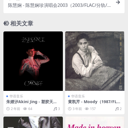
陈慧娴 - 陈慧娴珍演唱会2003（2003/FLAC/分轨/8
01M）
相关文章
华语音乐
华语音乐
朱婧汐Akini Jing - 塑胶天堂
黄凯芹 - Moody（1987/FLA
（2020/FLAC/分轨/337M）
C/分轨/232M）
2 年前
64
3
3 年前
157
2