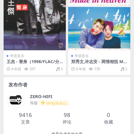
华语音乐
华语音乐
王杰 - 替身（1998/FLAC/分
郑秀文,许志安 - 两情相悦 Ma
轨/261M）
de in Heaven（1997/FLAC/
4 年前
357
3
6 年前
735
2
分轨/335M）
发布作者
ZERO-HIFI
等级
VIP会员[永久]
9416
98
0
文章
评论
收藏