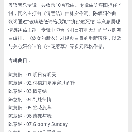
粤语音乐专辑，共收录10首歌曲。专辑由陈辉阳担任监
制，同名主打曲《情意结》由林夕作词、陈辉阳作曲，
歌词通过"玻璃放低请给我跪""绑好这死结"等意象展现
情感纠葛主题。专辑中包含《明日有明天》的华丽圆舞
曲编排、《傻女的新衣》对经典曲目的重新演绎，以及
与关心妍合唱的《拈花惹草》等多元风格作品。
专辑曲目：
陈慧娴 - 01.明日有明天
陈慧娴 - 02.柯德莉夏萍穿过的鞋
陈慧娴 - 03.情意结
陈慧娴 - 04.到处留情
陈慧娴 - 05.拈花惹草
陈慧娴 - 06.萧邦与我
陈慧娴 - 07.Gloomy Sunday