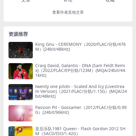
查看作者其他文章
资源推荐
King Gnu - CEREMONY（2020/FLAC/分轨/476
M）(24bit/48kHz)
Craig David, Galantis - DNA (Sam Feldt Remi
x)（2022/FLAC/EP分轨/123M）(MQA/24bit/44.
1kHz)
twenty one pilots - Scaled And Icy (Livestrea
m Version)（2021/FLAC/分轨/1.15G）(MQA/24
bit/48kHz)
Passion Pit - Gossamer（2012/FLAC/分轨/0.99
G）(24bit/96kHz)
皇后乐队1981 Queen - Flash Gordon 2012 SH
M（SACD/ISO/1.42G）