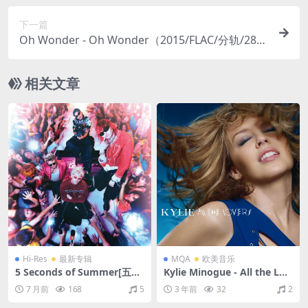
下一篇
Oh Wonder - Oh Wonder（2015/FLAC/分轨/288
M）
相关文章
Hi-Res
最新专辑
MQA
欧美音乐
5 Seconds of Summer[五秒
Kylie Minogue - All the Lov
盛夏] - EVERYONE'S A STAR!
ers（2010/FLAC/EP分轨/16
7 月前
168
5
3 年前
32
2
(Fully Evolved)[Explicit]（2
3M）(MQA/16bit/44.1kHz)
025/FLAC/分轨/657M）(24b