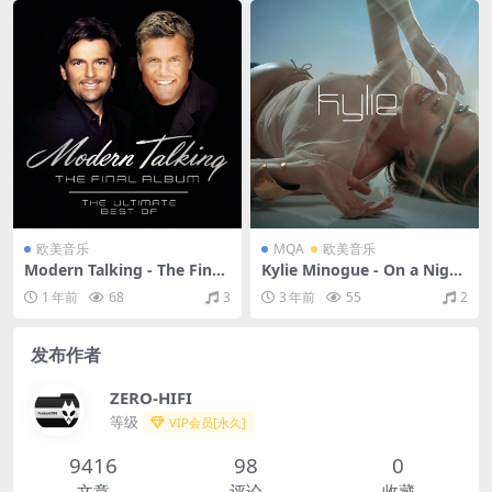
it/48kHz)
欧美音乐
MQA
欧美音乐
Modern Talking - The Final
Kylie Minogue - On a Night
Album（2003/FLAC/分轨/5
like This（2000/FLAC/EP分
1 年前
68
3
3 年前
55
2
64M）
轨/186M）(MQA/16bit/44.1
kHz)
发布作者
ZERO-HIFI
等级
VIP会员[永久]
9416
98
0
文章
评论
收藏