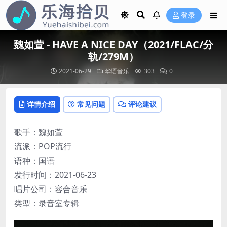
登录
魏如萱 - HAVE A NICE DAY（2021/FLAC/分
轨/279M）
2021-06-29
华语音乐
303
0
详情介绍
常见问题
评论建议
歌手：魏如萱
流派：POP流行
语种：国语
发行时间：2021-06-23
唱片公司：容合音乐
类型：录音室专辑