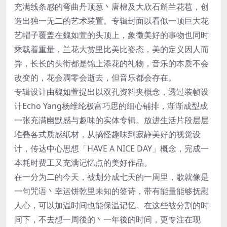
充满线条感的弯曲丹顶葱丶唐棉及大欣石斛兰花苞，创
造出独一无二的艺术装置。专辑封面以看似一顶巨大花
艺帽子覆盖在魏如萱的头顶上，象徵美好的事物也同时
乘载着重量，兰花大赏里比美比姿态，美的定义因人而
异，长长的头衔都是锦上添花的礼物，音乐的本质不会
改变的，花会凋零会逝去，但音乐都会存在。
专辑设计由魏如萱提出以双孔资料夹概念，透过装帧设
计Echo Yang杨维纶极富巧思的细心铺排，渐渐成型成
一张充满幽默感与趣味的实体专辑。放进生活片段层层
堆叠各式质感纸材，从搞怪趣味到寂静美好的视觉设
计，传达中心思想「HAVE A NICE DAY」概念，完成一
本耗时费工又充满记忆点的美好作品。
在一分为二的今天，被划分成七天的一周里，歌就像是
一句咒语丶幸运饼乾里未知的签诗，带有能量能够抚慰
人心，可以加温时间也能保温记忆。在这些被分割的时
间下，不去想一周後的丶一年後的时间，更专注在现