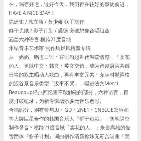
在，储存好运，过好今天，我们都在往好的事物前进，
HAVE A NICE :DAY！
陈建骐 / 韩立康 / 黄少雍 联手制作
鲜于贞娥 / 影子计划 / 裘德 突破想像合唱组合
涵盖六种语言 横跨21度音域
集结音乐艺术家 制作灿烂风格新专辑
从「奶奶」唱进日语丶客语勾起世代温暖情感，「卖花
的人」更以中文丶韩文丶英文交错，成为跨越语言共感
日常的双主唱动人歌曲，再有丰富元素丶充满时髦风格
的涩谷系音乐类型「没事不哭」，唱进法文Merci
Beaucoup轻点回忆里不敢触碰的部分，六种语言，再
度打破纪录，为新专辑增添多元音乐色彩。
合唱部分，则有曾与IU丶GD丶2NE1丶CNBLUE郑容和
等大牌巨星合作的韩国音乐人『鲜于贞娥』，两地隔空
制作录音丶横跨21度音域「卖花的人」；来自高雄的饶
舌团体『影子计划』词曲创作清新撩妹无毒合唱曲「我