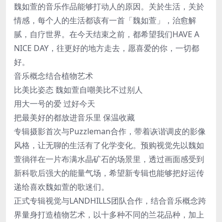
魏如萱的音乐作品能够打动人的原因。关於生活，关於
情感，每个人的生活都该有一首「魏如萱」，治愈解
腻，自疗世界。在今天结束之前，都希望我们HAVE A
NICE DAY，往更好的地方走去，愿喜爱的你，一切都
好。
音乐概念结合植物艺术
比美比姿态 魏如萱自嘲美比不过别人
用大一号的爱 过好今天
把最美好的都放进音乐里 保温收藏
专辑摄影首次与Puzzleman合作，带着诙谐调皮的影像
风格，让无聊的生活有了化学变化。预购视觉先以魏如
萱徜徉在一片布满水晶矿石的场景里，透过画面感受到
新科歌后强大的能量气场，希望新专辑也能够把好运传
递给喜欢魏如萱的歌迷们。
正式专辑视觉与LANDHILLS团队合作，结合音乐概念跨
界量身打造植物艺术，以十多种不同的兰花品种，加上