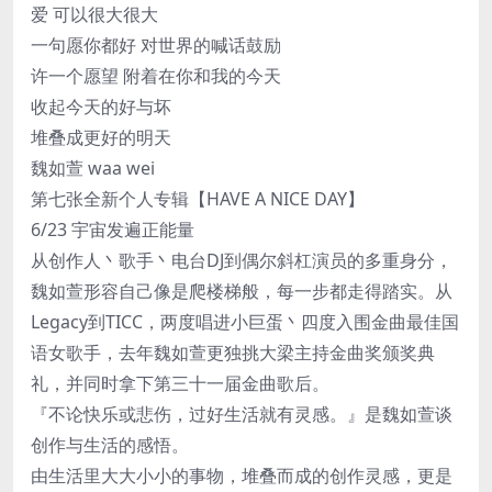
爱 可以很大很大
一句愿你都好 对世界的喊话鼓励
许一个愿望 附着在你和我的今天
收起今天的好与坏
堆叠成更好的明天
魏如萱 waa wei
第七张全新个人专辑【HAVE A NICE DAY】
6/23 宇宙发遍正能量
从创作人丶歌手丶电台DJ到偶尔斜杠演员的多重身分，
魏如萱形容自己像是爬楼梯般，每一步都走得踏实。从
Legacy到TICC，两度唱进小巨蛋丶四度入围金曲最佳国
语女歌手，去年魏如萱更独挑大梁主持金曲奖颁奖典
礼，并同时拿下第三十一届金曲歌后。
『不论快乐或悲伤，过好生活就有灵感。』是魏如萱谈
创作与生活的感悟。
由生活里大大小小的事物，堆叠而成的创作灵感，更是