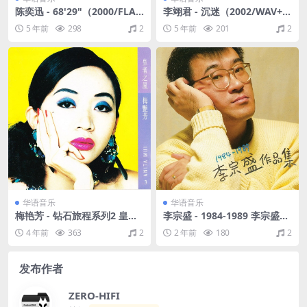
陈奕迅 - 68'29"（2000/FLA
李翊君 - 沉迷（2002/WAV+C
C/分轨/449M）
UE/整轨/462M）
5 年前
298
2
5 年前
201
2
华语音乐
华语音乐
梅艳芳 - 钻石旅程系列2 皇者
李宗盛 - 1984-1989 李宗盛作
之风 1993 [WAV+CUE/整轨/5
品集（1990/FLAC/分轨/240
4 年前
363
2
2 年前
180
2
47M]
M）
发布作者
ZERO-HIFI