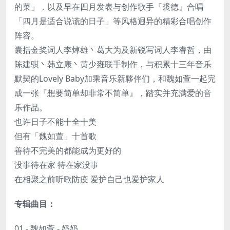
的菜」，以及早在四月发表与创作歌手『裘德』合唱
「四月是适合说谎的日子」等风格迥异的精彩合唱创作
阵容。
囊括金奖词人李焯雄丶葛大为及新锐写词人李睿哲，由
陈建骐丶韩立康丶黄少雍联手制作，与积累十三年音乐
默契的Lovely Baby加乘音乐新夥伴们，和魏如萱一起完
成一张『想要简单却非常不简单』，踏实并充满爱的音
乐作品。
也许日子不能十全十美
但有「魏如萱」十首歌
善待不完美的都能成为更好的
没事待在家 待在家没事
在相聚之前听歌防疫 爱护自己也爱护家人
专辑曲目：
01 - 魏如萱 - 奶奶