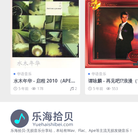
华语音乐
华语音乐
水木年华 - 启程 2010（APE+
谭咏麟 - 再见吧!?浪漫（1
CUE/整轨/266M）
FLAC/分轨/284M）
5 年前
178
2
5 年前
553
乐海拾贝-无损音乐分享站，本站有Wav、Flac、Ape等主流无损发烧音乐！