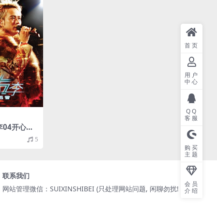
首页
用户
中心
QQ
客服
李04开心演
/分轨/939
5
购买
主题
联系我们
会员
网站管理微信：SUIXINSHIBEI (只处理网站问题, 闲聊勿扰! )
介绍