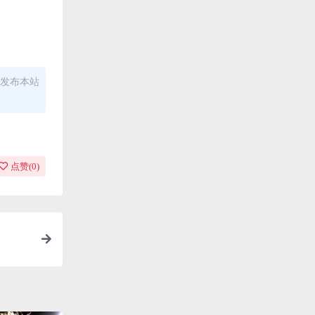
发布本站
点赞(
0
)