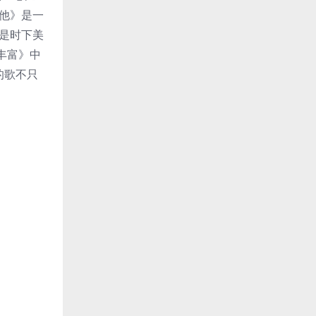
他》是一
》是时下美
丰富》中
的歌不只