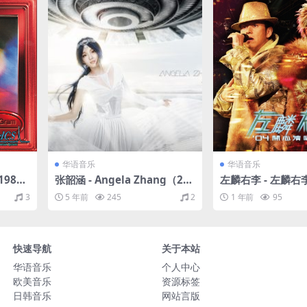
华语音乐
华语音乐
987/
张韶涵 - Angela Zhang（201
左麟右李 - 左麟右
4/FLAC/分轨/272M）
唱会（2004/FLAC
3
5 年前
245
2
1 年前
95
M）
快速导航
关于本站
华语音乐
个人中心
欧美音乐
资源标签
日韩音乐
网站言版