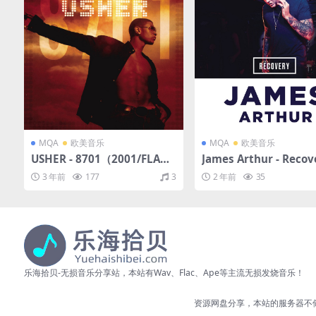
MQA
欧美音乐
MQA
欧美音乐
USHER - 8701（2001/FLAC/
James Arthur - Recov
分轨/396M）(MQA/16bit/4
（2013/FLAC/EP分轨/
3 年前
177
3
2 年前
35
4.1kHz)
M）(MQA/16bit/44.1k
乐海拾贝-无损音乐分享站，本站有Wav、Flac、Ape等主流无损发烧音乐！
资源网盘分享，本站的服务器不储存