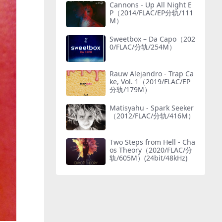
Cannons - Up All Night E
P（2014/FLAC/EP分轨/111
M）
Sweetbox – Da Capo（202
0/FLAC/分轨/254M）
Rauw Alejandro - Trap Ca
ke, Vol. 1（2019/FLAC/EP
分轨/179M）
Matisyahu - Spark Seeker
（2012/FLAC/分轨/416M）
Two Steps from Hell - Cha
os Theory（2020/FLAC/分
轨/605M）(24bit/48kHz)