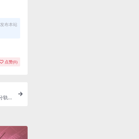
发布本站
点赞(
0
)
e分轨/6