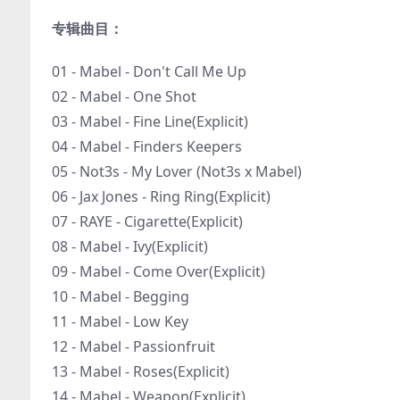
专辑曲目：
01 - Mabel - Don't Call Me Up
02 - Mabel - One Shot
03 - Mabel - Fine Line(Explicit)
04 - Mabel - Finders Keepers
05 - Not3s - My Lover (Not3s x Mabel)
06 - Jax Jones - Ring Ring(Explicit)
07 - RAYE - Cigarette(Explicit)
08 - Mabel - Ivy(Explicit)
09 - Mabel - Come Over(Explicit)
10 - Mabel - Begging
11 - Mabel - Low Key
12 - Mabel - Passionfruit
13 - Mabel - Roses(Explicit)
14 - Mabel - Weapon(Explicit)