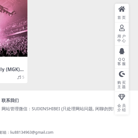
首页
用户
中心
QQ
客服
ly (MGK) -
ut (life in
5
022/FLAC/
购买
24bit/4
主题
联系我们
会员
网站管理微信：SUIXINSHIBEI (只处理网站问题, 闲聊勿扰! )
介绍
8134963@gmail.com