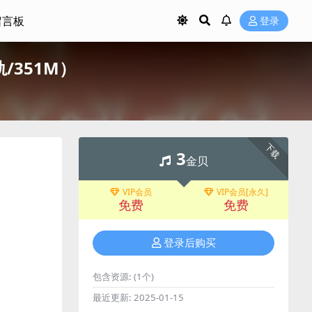
留言板
登录
分轨/351M）
下载
3
金贝
VIP会员
VIP会员[永久]
免费
免费
登录后购买
包含资源:
(1个)
最近更新:
2025-01-15