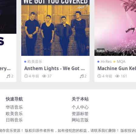
欧美音乐
Hi-Res
MQA
ery
Anthem Lights - We Got Yo
Machine Gun Kel
128
u Covered, Vol. 3（2018/FL
mainstream sello
2
4 年前
37
2
4 年前
161
Hz)
AC/分轨/245M）
pink deluxe)（2
分轨/724M）(MQA/
4.1kHz)
快速导航
关于本站
华语音乐
个人中心
欧美音乐
资源标签
日韩音乐
网站言版
音乐资源！ 版权归原作者所有，如有侵犯您的权益，请联系我们删除！ 版权投诉邮箱：liu8