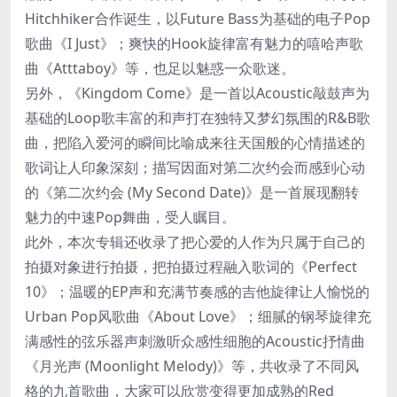
Hitchhiker合作诞生，以Future Bass为基础的电子Pop
歌曲《I Just》；爽快的Hook旋律富有魅力的嘻哈声歌
曲《Atttaboy》等，也足以魅惑一众歌迷。
另外，《Kingdom Come》是一首以Acoustic敲鼓声为
基础的Loop歌丰富的和声打在独特又梦幻氛围的R&B歌
曲，把陷入爱河的瞬间比喻成来往天国般的心情描述的
歌词让人印象深刻；描写因面对第二次约会而感到心动
的《第二次约会 (My Second Date)》是一首展现翻转
魅力的中速Pop舞曲，受人瞩目。
此外，本次专辑还收录了把心爱的人作为只属于自己的
拍摄对象进行拍摄，把拍摄过程融入歌词的《Perfect
10》；温暖的EP声和充满节奏感的吉他旋律让人愉悦的
Urban Pop风歌曲《About Love》；细腻的钢琴旋律充
满感性的弦乐器声刺激听众感性细胞的Acoustic抒情曲
《月光声 (Moonlight Melody)》等，共收录了不同风
格的九首歌曲，大家可以欣赏变得更加成熟的Red