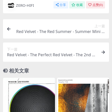
ZERO-HIFI
分享
收藏
点赞(
0
)
上一篇
Red Velvet - The Red Summer - Summer Mini Al
bum（2017/FLAC/EP分轨/134M）
下一篇
Red Velvet - The Perfect Red Velvet - The 2nd Al
bum Repackage（2018/FLAC/分轨/312M）
相关文章