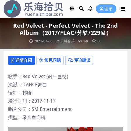
登录
Red Velvet - Perfect Velvet - The 2nd
Album（2017/FLAC/分轨/229M）
2021-07-05
日韩音乐
146
0
详情介绍
常见问题
评论建议
歌手：Red Velvet (레드벨벳)
流派：DANCE舞曲
语种：韩语
发行时间：2017-11-17
唱片公司：SM Entertainment
类型：录音室专辑