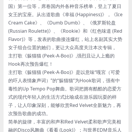
国）第一位等，席卷国内外各种音乐榜单，登上了夏日
女王的宝座。从出道歌曲《幸福 (Happiness)》，《Ice
Cream Cake》、《Dumb Dumb》、《俄罗斯轮盘
(Russian Roulette)》、《Rookie》和《红色味道 (Red
Flavor)》等，发表的歌曲接连爆红，站上名副其实大势
女子组合位置的她们，更让大众高度关注本次专辑 。
主打歌《躲猫猫 (Peek-A-Boo)》,强烈且让人上瘾的
Hook再次预告爆红！
主打歌《躲猫猫 (Peek-A-Boo)》是以意味“嘎宮（可爱
的吓人表情象声词）”的“躲猫猫”为Hook歌词，强有中
毒性的Up Tempo Pop舞曲。歌词把拥有酷酷的恋爱方
式的现代年轻人的生活方式比喻成在游乐园玩耍的样
子，让人印象深刻，能够欣赏Red Velvet全新魅力，再
次预告歌曲的成功。
简单的旋律，丰富的和声和Red Velvet柔和歌声完美相
融的Disco风舞曲《看看 (Look)》；与世界EDM音乐人