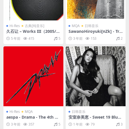
Hi-Res
古典[纯音乐]
MQA
日韩音乐
久石让 – Works III（2005/F
SawanoHiroyuki[nZk] - Tra
LAC/分轨/1.11G）(24bit/96
nquility / Trollz（2019/FLA
5 年前
415
5
3 年前
153
2
kHz)
C/EP分轨/114M）(MQA/16b
it/44.1kHz)
Hi-Res
MQA
日韩音乐
aespa - Drama - The 4th Mi
安室奈美恵 - Sweet 19 Blues
ni Album（2023/FLAC/分
（1996/FLAC/分轨/478M）
3 年前
357
5
1 年前
79
3
轨/304M）(MQA/24bit/48k