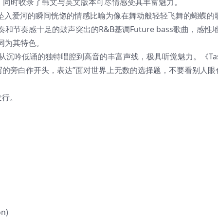
。同时收录了韩文与英文版本可尽情感受其丰富魅力。
曲，将坠入爱河的瞬间恍惚的情感比喻为像在舞动般轻轻飞舞的蝴蝶的
和节奏感十足的鼓声突出的R&B基调Future bass歌曲，感性
词为其特色。
Velvet从沉吟低诵的独特唱腔到高音的丰富声线，极具听觉魅力。《Ta
Y亲自写的旁白作开头，表达”面对世界上无数的选择题，不要看别人
发行。
on)