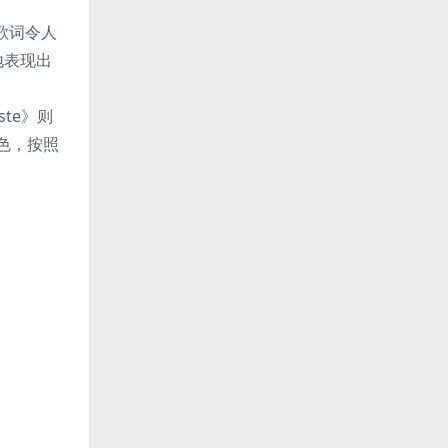
歌词令人
地表现出
ste》则
眼色，按照