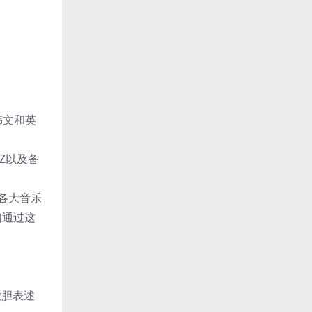
》韩文和英
EZ以及备
球各大音乐
们通过这
词大胆表述