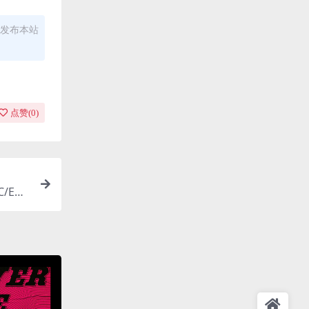
发布本站
点赞(
0
)
C/EP