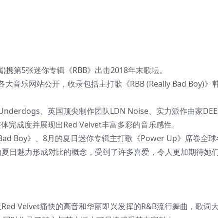
ENT所属)携第5张迷你专辑《RBB》出击2018年末歌坛。
各大音乐网站公开，收录包括主打歌《RBB (Really Bad Boy)
nderdogs、英国顶尖制作团队LDN Noise、实力派作曲家DE
整体完成度并展现出Red Velvet丰富多彩的音乐感性。
《Bad Boy》、8月的夏日迷你专辑主打歌《Power Up》席卷全
的夏日魅力形成对比的概念，受到了许多喜爱，令人更加期待她
旋律加上Red Velvet痛快的高音和华丽即兴发挥的R&B流行舞曲，歌