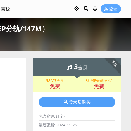
留言板
登录
AC/EP分轨/147M）
下载
3
金贝
VIP会员
VIP会员[永久]
免费
免费
登录后购买
包含资源:
(1个)
最近更新:
2024-11-25