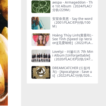
aespa - Armageddon - Th
e 1st Album（2024/FLAC/
分轨/229M）
安室奈美恵 - Say the word
（2001/FLAC/EP分轨/100
M）
Hoàng Thùy Linh(黄垂玲) -
See Tình (Speed Up Versi
on)[见爱响铃]（2022/FLA
C/Single单曲/30.9M）(MQ
A/24bit/48kHz)
Lovelyz - 러블리즈 7th Min
i Album [Unforgettable]
（2020/FLAC/EP分轨/247
M）(24bit/48kHz)
DREAMCATCHER (드림캐
쳐) - [Apocalypse : Save u
s]（2022/FLAC/分轨/326
M）