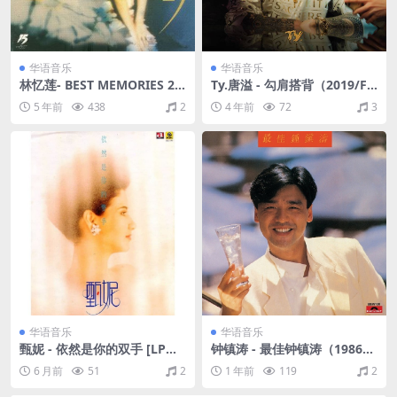
华语音乐
华语音乐
林忆莲- BEST MEMORIES 23
Ty.唐溢 - 勾肩搭背（2019/FL
精选09 香港 2CD 1992（WAV
AC/分轨/215M）
5 年前
438
2
4 年前
72
3
+CUE/整轨/1.15G）
华语音乐
华语音乐
甄妮 - 依然是你的双手 [LP版]
钟镇涛 - 最佳钟镇涛（1986/F
（1988/FLAC/分轨/224M）
LAC/分轨/259M）
6 月前
51
2
1 年前
119
2