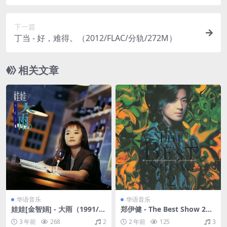
下一篇
丁当 - 好，难得。（2012/FLAC/分轨/272M）
相关文章
华语音乐
华语音乐
娃娃[金智娟] - 大雨（1991/F
郑伊健 - The Best Show 2
LAC/分轨/277M）
（1997/FLAC/分轨/414M）
3 年前
268
2
2 年前
125
3