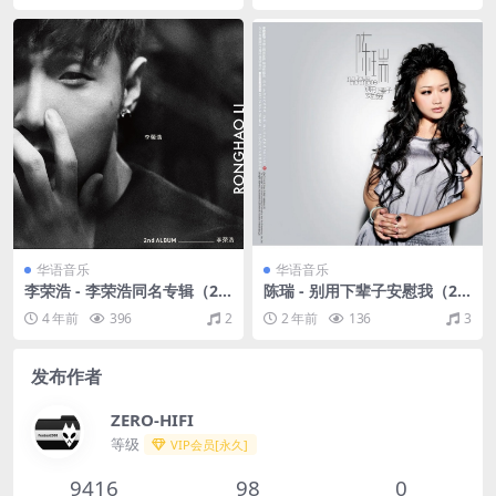
华语音乐
华语音乐
李荣浩 - 李荣浩同名专辑（20
陈瑞 - 别用下辈子安慰我（20
14/FLAC/分轨/282M）
11/FLAC/分轨/453M）
4 年前
396
2
2 年前
136
3
发布作者
ZERO-HIFI
等级
VIP会员[永久]
9416
98
0