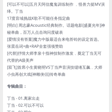
[可以不可以]五月天阿信魔鬼训练制作 ﹐怪兽力挺MV演
绎。丁当
17度音域挑战K歌不可能任务指定曲
[明白] 周志豪Acoustic经典制作。话题电影[盛夏光年]神
秘单曲，百万人点击询问度破表
[爱情没有答案]魔力中版最适合来电答铃的设定首选。
张震岳词+曲+RAP全套强项赞助
[代替]抒情大师李泉十指神技制作激发﹐奠定丁当无可
代替的A级美声
[双飞]首席小生黄晓明VS丁当声音演技缱绻互飙﹐大师
小虫再创大戏[神雕侠侣]传奇单曲
专辑曲目：
丁当 - 01.离家出走
丁当 - 02.可以不可以