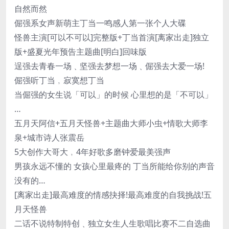
自然而然
倔强系女声新萌主丁当一鸣感人第一张个人大碟
怪兽主演[可以不可以]完整版+丁当首演[离家出走]独立
版+盛夏光年预告主题曲[明白]回味版
逞强去青春一场﹑坚强去梦想一场﹑倔强去大爱一场!
倔强听丁当﹐寂寞想丁当
当倔强的女生说「可以」的时候 心里想的是「不可以」
…
五月天阿信+五月天怪兽+主题曲大师小虫+情歌大师李
泉+城市诗人张震岳
5大创作大哥大﹐4年好歌多磨钟爱最美强声
男孩永远不懂的 女孩心里最疼的 丁当所能给你别的声音
没有的…
[离家出走]最高难度的情感抉择!最高难度的自我挑战!五
月天怪兽
二话不说特制特创﹑独立女生人生歌唱比赛不二自选曲