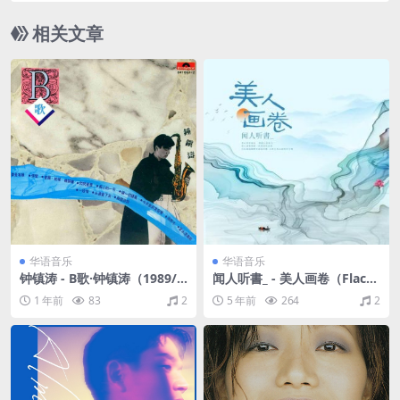
相关文章
华语音乐
华语音乐
钟镇涛 - B歌·钟镇涛（1989/F
闻人听書_ - 美人画卷（Flac/2
LAC/分轨/293M）
0.8M）
1 年前
83
2
5 年前
264
2