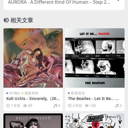
AURORA - A Different Kind Of Human – Step 2
（2019/FLAC/分轨/491M）(MQA/24bit/48kHz)
相关文章
Hi-Res
最新专辑
欧美音乐
Kali Uchis - Sincerely,（202
The Beatles - Let It Be... Na
5/FLAC/分轨/622M）(24bit/
ked (Remastered)（2003/F
1 年前
89
4
2 年前
120
3
48Hz)
LAC/分轨/212M）