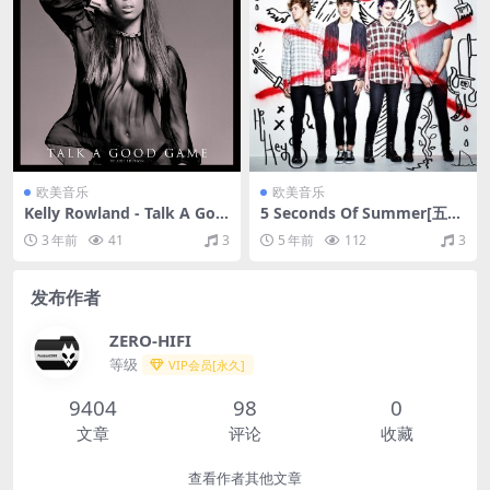
欧美音乐
欧美音乐
Kelly Rowland - Talk A Goo
5 Seconds Of Summer[五秒
d Game (Deluxe Version)
盛夏] - 5 Seconds Of Summ
3 年前
41
3
5 年前
112
3
（2013/FLAC/分轨/401M）
er (Deluxe)（2014/FLAC/分
轨/373M）
发布作者
ZERO-HIFI
等级
VIP会员[永久]
9404
98
0
文章
评论
收藏
查看作者其他文章