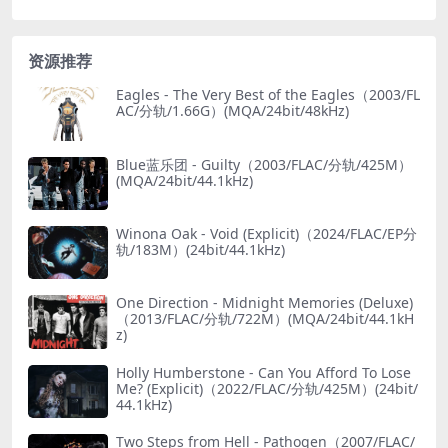
资源推荐
Eagles - The Very Best of the Eagles（2003/FL
AC/分轨/1.66G）(MQA/24bit/48kHz)
Blue蓝乐团 - Guilty（2003/FLAC/分轨/425M）
(MQA/24bit/44.1kHz)
Winona Oak - Void (Explicit)（2024/FLAC/EP分
轨/183M）(24bit/44.1kHz)
One Direction - Midnight Memories (Deluxe)
（2013/FLAC/分轨/722M）(MQA/24bit/44.1kH
z)
Holly Humberstone - Can You Afford To Lose
Me? (Explicit)（2022/FLAC/分轨/425M）(24bit/
44.1kHz)
Two Steps from Hell - Pathogen（2007/FLAC/