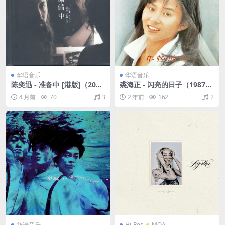
华语音乐
华语音乐
陈奕迅 - 准备中 [港版]（201
裘海正 - 闪亮的日子（1987/F
5/FLAC/分轨/289M）
LAC/分轨/309M）
4 月前
70
3
2 年前
162
2
华语音乐
Hi-Res
MQA