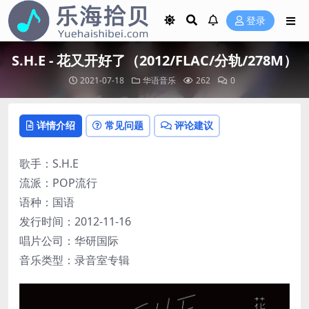
登录
S.H.E - 花又开好了（2012/FLAC/分轨/278M）
2021-07-18
华语音乐
262
0
详情介绍
常见问题
评论建议
歌手：S.H.E
流派：POP流行
语种：国语
发行时间：2012-11-16
唱片公司：华研国际
音乐类型：录音室专辑