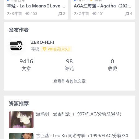
草蜢 - La La Means I Love Y
AGA江海迦 - Agatha（2021/
ou（1992/FLAC/分轨/359
FLAC/分轨/631M）(MQA/24
3 年前
150
2
2 年前
151
4
M）
bit/48kHz)
发布作者
ZERO-HIFI
等级
VIP会员[永久]
9416
98
0
文章
评论
收藏
查看作者其他文章
资源推荐
游鸿明 - 受困思念（1997/FLAC/分轨/284M）
古巨基 - Leo Ku 同名专辑（1999/FLAC/分轨/30