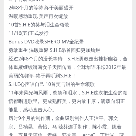
2年8个月的等待 终于美丽盛开
温暖感动重现 美声再次绽放
10首S.H.E的笑与泪生命颂歌
11/16(五)正式发行
Bonus DVD收录SHERO MV全纪录
勇敢重生 温暖重聚 S.H.E昂首回归更加灿烂
经过2年8个月的漫长等待，S.H.E勇敢走出挫折幽谷，合
体重聚继续谱写女子天团传奇，全球华语乐坛2012年最
美丽的期待--终于再听到S.H.E！
S.H.E心声唱自己 10首笑与泪的生命颂歌
11年来风光与风雨，欢笑和泪水，S.H.E这次把生命的领
悟都唱进歌里。更成熟醇美，更内敛丰厚，满载向阳正
能量，感动直击人心。
历时9个月的制作期，金曲级别制作人王治平、郭文
宗、吕祯晃、黄怡、马 毓芬连手制作，陈小霞、姚若
龙、五月天阿信、青峰、郭文宗、JerryC、丁世光、蓝