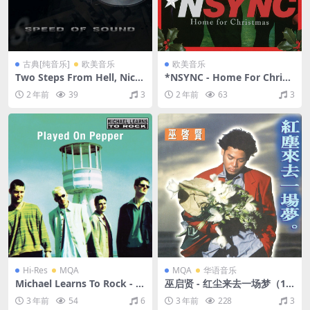
古典[纯音乐]
欧美音乐
欧美音乐
Two Steps From Hell, Nick
*NSYNC - Home For Christ
Phoenix - Speed of Sound
mas (Deluxe Version)（199
2 年前
39
3
2 年前
63
3
（2013/FLAC/分轨/331M）
8/FLAC/分轨/447M）
Hi-Res
MQA
MQA
华语音乐
Michael Learns To Rock - Pl
巫启贤 - 红尘来去一场梦（19
ayed on Pepper (2014 Rem
93/FLAC/分轨/269M）(MQ
3 年前
54
6
3 年前
228
3
aster)（1995/FLAC/分轨/82
A/16bit/44.1kHz)