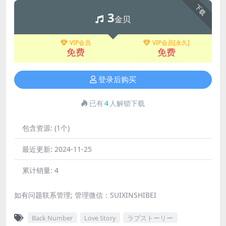
下载
3
金贝
VIP会员
VIP会员[永久]
免费
免费
登录后购买
已有
4
人解锁下载
包含资源:
(1个)
最近更新:
2024-11-25
累计销量:
4
如有问题联系管理; 管理微信：SUIXINSHIBEI
Back Number
Love Story
ラブストーリー