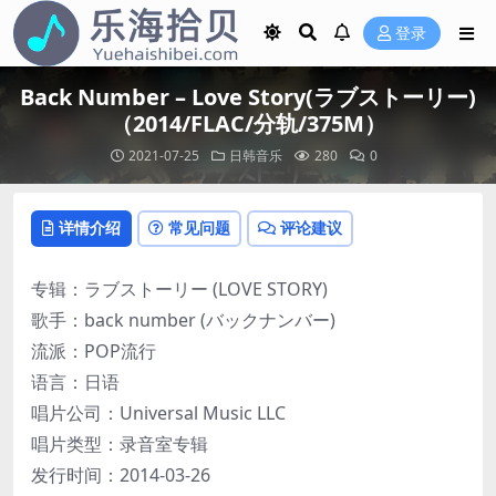
登录
Back Number – Love Story(ラブストーリー)
（2014/FLAC/分轨/375M）
2021-07-25
日韩音乐
280
0
详情介绍
常见问题
评论建议
专辑：ラブストーリー (LOVE STORY)
歌手：back number (バックナンバー)
流派：POP流行
语言：日语
唱片公司：Universal Music LLC
唱片类型：录音室专辑
发行时间：2014-03-26