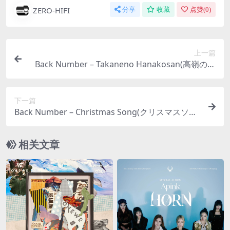
ZERO-HIFI
分享
收藏
点赞(
0
)
上一篇
Back Number – Takaneno Hanakosan(高嶺の花
子さん)（2013/FLAC/EP分轨/173M）
下一篇
Back Number – Christmas Song(クリスマスソン
グ)（2016/FLAC/EP分轨/161M）
相关文章