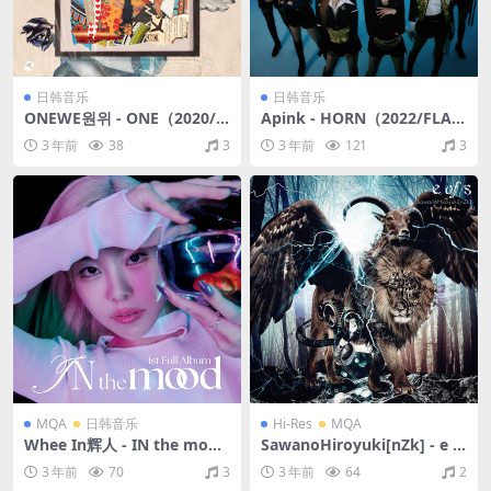
日韩音乐
日韩音乐
ONEWE원위 - ONE（2020/F
Apink - HORN（2022/FLA
LAC/分轨/304M）
C/分轨/281M）
3 年前
38
3
3 年前
121
3
MQA
日韩音乐
Hi-Res
MQA
Whee In辉人 - IN the mood
SawanoHiroyuki[nZk] - e o
（2023/FLAC/分轨/241M）
f s EP（2016/FLAC/EP分轨/
3 年前
70
3
3 年前
64
2
(MQA/16bit/44.1kHz)
202M）(MQA/24bit/48kHz)