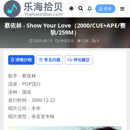
登录
蔡依林 - Show Your Love（2000/CUE+APE/整
轨/259M）
2020-08-13
华语音乐
236
0
详情介绍
常见问题
评论建议
歌手：蔡依林
流派：POP流行
语种：国语
发行时间：2000-12-22
唱片公司：丰华
唱片类型：录音室专辑