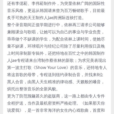
还有李偲菘、李伟菘制作外，为突显依林广阔的国际性
音乐风格，更远从韩国请来曾为百万畅销歌手，目前最
炙手可热的天王制作人Jae跨洲际连袂打造。
整个录音期间正值学期进行中，依林再三请求公司能够
兼顾课业与歌唱，让她可以为自己的事业与学业负责，
乖乖做个不缺课的学生，为配合依林上课时间，使她尽
量不缺课，环球唱片与经纪公司除了尽量利用假日及晚
上时间录制新专辑外，还把特地在百忙之中的韩国制作
人Jae专程请来台湾制作蔡依林的新歌；为求完美表现出
第一波主打歌《Show Your Love》的音乐，还特地专人
将这首歌的母带，专程送到纽约录制合音，并找来8位
黑人合音，由黑人天生精准的律动感、天籁般的嗓音，
烘托出整张音乐的全新风貌。
更为了防范觊觎甚久的盗版商，这一路上都由专人专件
全程护送，当作及最机密资料严格处理。《如果那天你
说爱我》，是一首非常海洋的女生内心戏歌曲，首度和