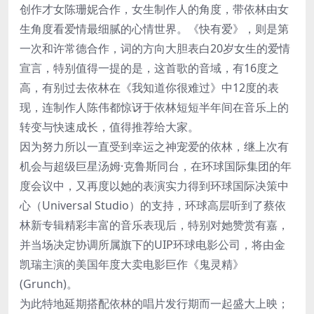
创作才女陈珊妮合作，女生制作人的角度，带依林由女
生角度看爱情最细腻的心情世界。《快有爱》，则是第
一次和许常德合作，词的方向大胆表白20岁女生的爱情
宣言，特别值得一提的是，这首歌的音域，有16度之
高，有别过去依林在《我知道你很难过》中12度的表
现，连制作人陈伟都惊讶于依林短短半年间在音乐上的
转变与快速成长，值得推荐给大家。
因为努力所以一直受到幸运之神宠爱的依林，继上次有
机会与超级巨星汤姆·克鲁斯同台，在环球国际集团的年
度会议中，又再度以她的表演实力得到环球国际决策中
心（Universal Studio）的支持，环球高层听到了蔡依
林新专辑精彩丰富的音乐表现后，特别对她赞赏有嘉，
并当场决定协调所属旗下的UIP环球电影公司，将由金
凯瑞主演的美国年度大卖电影巨作《鬼灵精》
(Grunch)。
为此特地延期搭配依林的唱片发行期而一起盛大上映；