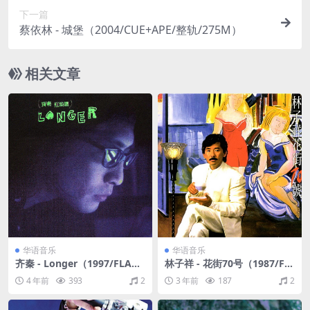
下一篇
蔡依林 - 城堡（2004/CUE+APE/整轨/275M）
相关文章
华语音乐
华语音乐
齐秦 - Longer（1997/FLAC/
林子祥 - 花街70号（1987/FL
分轨/241M）
AC/分轨/284M）
4 年前
393
2
3 年前
187
2