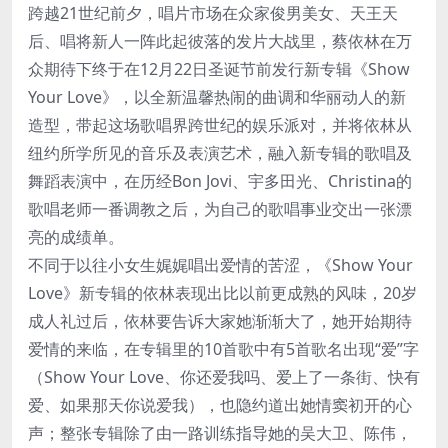
跨越21世纪前夕，唱片市场在众家俊男美女、天王天
后、唱将新人一阵此起彼落的发片大战里，蔡依林在万
众期待下终于在12月22日圣诞节前发行新专辑《Show
Your Love》，以全新温馨热闹的曲调和华丽动人的新
造型，带起这场歌唱界跨世纪的娱乐派对，并将依林从
纽约所学所见的音乐及表演艺术，融入新专辑的歌唱及
舞蹈表演中，在历经Bon Jovi、宇多田光、Christina的
歌唱老师一番调教之后，为自己的歌唱事业交出一张漂
亮的成绩单。
不同于以往小女生娓娓唱出爱情的苦涩，《Show Your
Love》新专辑的依林表现出比以前更成熟的风味，20岁
成人礼过后，依林要告诉大家她渐渐大了，她开始期待
爱情的来临，在专辑里的10首歌中有5首歌名出现“爱”字
（Show Your Love、你还爱我吗、爱上了一条街、快有
爱、如果那天你说爱我），也隐约道出她情窦初开的心
声；整张专辑除了由一路训练指导她的吴大卫、陈伟，