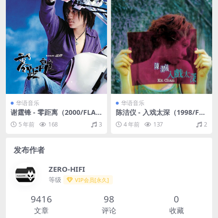
华语音乐
华语音乐
谢霆锋 - 零距离（2000/FLA
陈洁仪 - 入戏太深（1998/FL
C/分轨/294M）
AC/分轨/291M）
5 年前
168
3
4 年前
137
2
发布作者
ZERO-HIFI
等级
VIP会员[永久]
9416
98
0
文章
评论
收藏