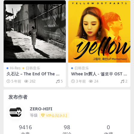
Hi-Res
日韩音乐
日韩音乐
久石让 – The End Of The Wo
Whee In辉人 - 옐로우 OST P
rld (Live At Joe Hisaishi &
art.1（2017/FLAC/Single分
5 年前
262
5
3 年前
24
2
World Dream Orchestra 20
轨/55.4M）
15)（2016/FLAC/分轨/1.63
G）(24bit/96kHz)
发布作者
ZERO-HIFI
等级
VIP会员[永久]
9416
98
0