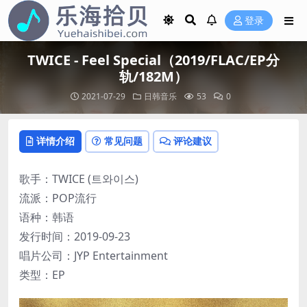
登录
TWICE - Feel Special（2019/FLAC/EP分
轨/182M）
2021-07-29
日韩音乐
53
0
详情介绍
常见问题
评论建议
歌手：TWICE (트와이스)
流派：POP流行
语种：韩语
发行时间：2019-09-23
唱片公司：JYP Entertainment
类型：EP