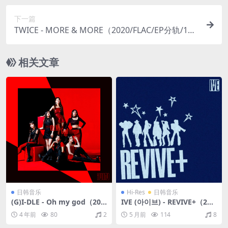
下一篇
TWICE - MORE & MORE（2020/FLAC/EP分轨/171
M）
相关文章
日韩音乐
Hi-Res
日韩音乐
(G)I-DLE - Oh my god（202
IVE (아이브) - REVIVE+（202
0/FLAC/EP分轨/125M）
6/FLAC/分轨/764M）(24bit/
4 年前
80
2
5 月前
114
8
96kHz)