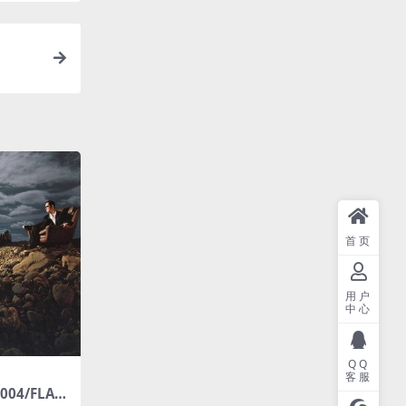
首页
用户
中心
QQ
客服
04/FLAC/