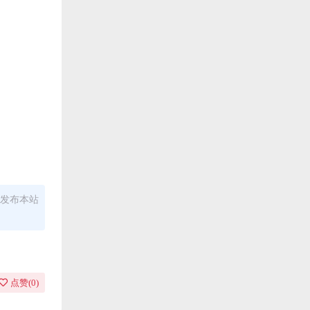
发布本站
点赞(
0
)