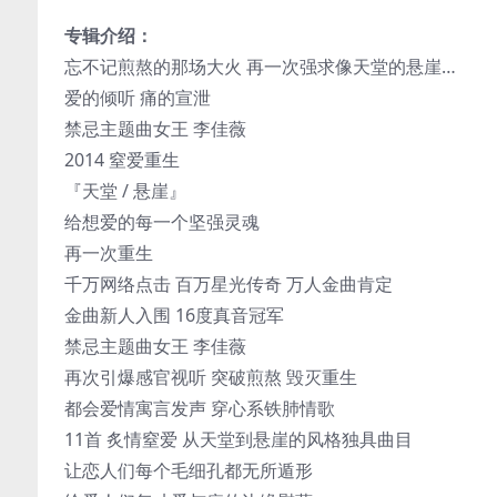
专辑介绍：
忘不记煎熬的那场大火 再一次强求像天堂的悬崖…
爱的倾听 痛的宣泄
禁忌主题曲女王 李佳薇
2014 窒爱重生
『天堂 / 悬崖』
给想爱的每一个坚强灵魂
再一次重生
千万网络点击 百万星光传奇 万人金曲肯定
金曲新人入围 16度真音冠军
禁忌主题曲女王 李佳薇
再次引爆感官视听 突破煎熬 毁灭重生
都会爱情寓言发声 穿心系铁肺情歌
11首 炙情窒爱 从天堂到悬崖的风格独具曲目
让恋人们每个毛细孔都无所遁形