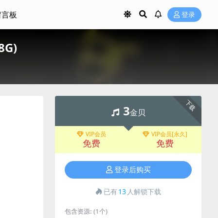
留言板
登录
8G)
下载
3
金贝
VIP会员
VIP会员[永久]
免费
免费
登录后购买
已有
13
人解锁下载
包含资源:
(1个)