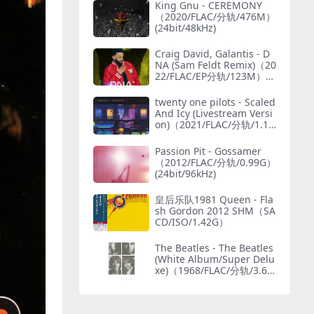
King Gnu - CEREMONY
（2020/FLAC/分轨/476M）
(24bit/48kHz)
Craig David, Galantis - D
NA (Sam Feldt Remix)（20
22/FLAC/EP分轨/123M）
(MQA/24bit/44.1kHz)
twenty one pilots - Scaled
And Icy (Livestream Versi
on)（2021/FLAC/分轨/1.15
G）(MQA/24bit/48kHz)
Passion Pit - Gossamer
（2012/FLAC/分轨/0.99G）
(24bit/96kHz)
皇后乐队1981 Queen - Fla
sh Gordon 2012 SHM（SA
CD/ISO/1.42G）
The Beatles - The Beatles
(White Album/Super Delu
xe)（1968/FLAC/分轨/3.69
G）(MQA/24bit/48kHz)