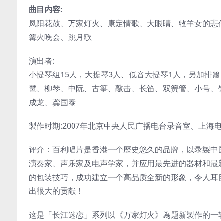
曲目内容:
凤阳花鼓、万家灯火、康定情歌、大眼睛、牧羊女的悲
篝火晚会、跳月歌
演出者:
小提琴组15人，大提琴3人、低音大提琴1人，另加排
琶、柳琴、中阮、古箏、敲击、长笛、双簧管、小号、钢琴
成龙、龚国泰
製作时期:2007年北京中央人民广播电台录音室、上海
评介：百利唱片是香港一个歷史悠久的品牌，以录製中
演奏家、声乐家及电声学家，并应用最先进的器材和最
的包装技巧，成功建立一个高品质全新的形象，令人耳
出很大的贡献！
这是「长江迷恋」系列以《万家灯火》為题新製作的一