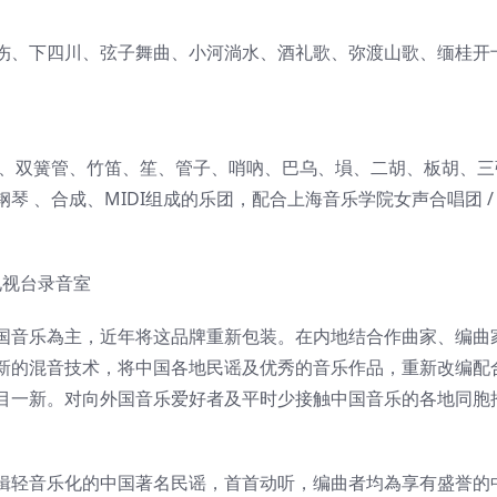
伤、下四川、弦子舞曲、小河淌水、酒礼歌、弥渡山歌、缅桂开
簫、双簧管、竹笛、笙、管子、哨吶、巴乌、塤、二胡、板胡、三
 、合成、MIDI组成的乐团，配合上海音乐学院女声合唱团 /
电视台录音室
国音乐為主，近年将这品牌重新包装。在内地结合作曲家、编曲
新的混音技术，将中国各地民谣及优秀的音乐作品，重新改编配
目一新。对向外国音乐爱好者及平时少接触中国音乐的各地同胞
辑轻音乐化的中国著名民谣，首首动听，编曲者均為享有盛誉的