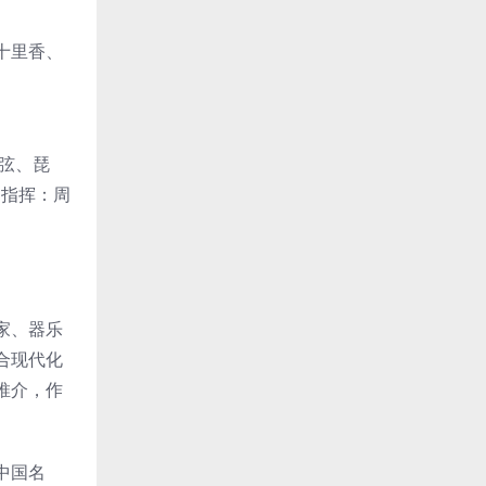
十里香、
弦、琵
 指挥：周
家、器乐
合现代化
推介，作
中国名