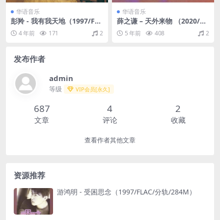
华语音乐
华语音乐
彭羚 - 我有我天地（1997/FL
薛之谦 – 天外来物 （2020/FL
AC/分轨/302M）
AC/分轨/472M）
4 年前
171
2
5 年前
408
2
发布作者
admin
等级
VIP会员[永久]
687
4
2
文章
评论
收藏
查看作者其他文章
资源推荐
游鸿明 - 受困思念（1997/FLAC/分轨/284M）