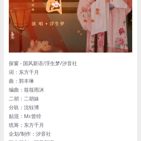
探窗 - 国风新语/浮生梦/汐音社
词：东方千月
曲：郭丰琳
编曲：筱筱雨沐
二胡：二胡妹
分轨：沈钰博
贴混：Mr.曾经
统筹：东方千月
企划/制作：汐音社