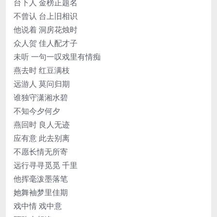
台下人 金榜正题名
不曾认 台上旧相识
他说着 洞房花烛时
众人贺 佳人配才子
未听 一句一叹戏里有情痴
燕去时 红豆满枝
远游人 莫问归期
谁独守潇湘水碧
不知今夕何夕
燕回时 良人无迹
应有意 此去别离
不愿长情无所寄
远行寻寻觅觅 千里
他挥毫泼墨落笔
她舞袖梦里佳期
戏中情 戏中意