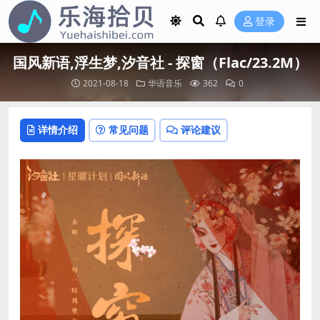
登录
国风新语,浮生梦,汐音社 - 探窗（Flac/23.2M）
2021-08-18
华语音乐
362
0
详情介绍
常见问题
评论建议