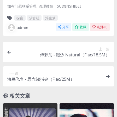
如有问题联系管理; 管理微信：SUIXINSHIBEI
探窗
汐音社
浮生梦
admin
分享
收藏
点赞(
0
)
上一篇
傅梦彤 - 潮汐 Natural（Flac/18.5M）
下一篇
海鸟飞鱼 - 思念绕指尖（Flac/25M）
相关文章