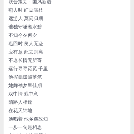
联合策划：国风新语
燕去时 红豆满枝
远游人 莫问归期
谁独守潇湘水碧
不知今夕何夕
燕回时 良人无迹
应有意 此去别离
不愿长情无所寄
远行寻寻觅觅 千里
他挥毫泼墨落笔
她舞袖梦里佳期
戏中情 戏中意
陌路人相逢
在花天锦地
她唱着 他乡遇故知
一步一句是相思