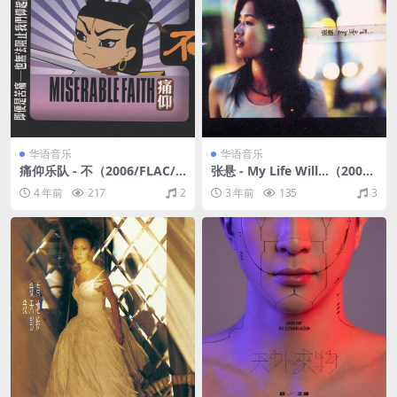
华语音乐
华语音乐
痛仰乐队 - 不（2006/FLAC/E
张悬 - My Life Will...（2006/
P分轨/160M）
FLAC/分轨/220M）
4 年前
217
2
3 年前
135
3