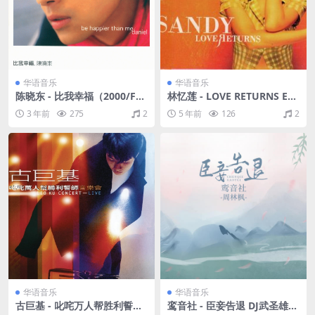
华语音乐
华语音乐
陈晓东 - 比我幸福（2000/FL
林忆莲 - LOVE RETURNS EP0
AC/分轨/250M）
7 香港 1996（WAV+CUE/整
3 年前
275
2
5 年前
126
2
轨/281M）
华语音乐
华语音乐
古巨基 - 叱咤万人帮胜利誓师
鸾音社 - 臣妾告退 DJ武圣雄版