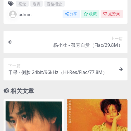
察觉
逸霄
音格概念
admin
分享
收藏
点赞(
0
)
上一篇
杨小壮 - 孤芳自赏（Flac/29.8M）
下一篇
于果 - 侧脸 24bit/96kHz（Hi-Res/Flac/77.8M）
相关文章