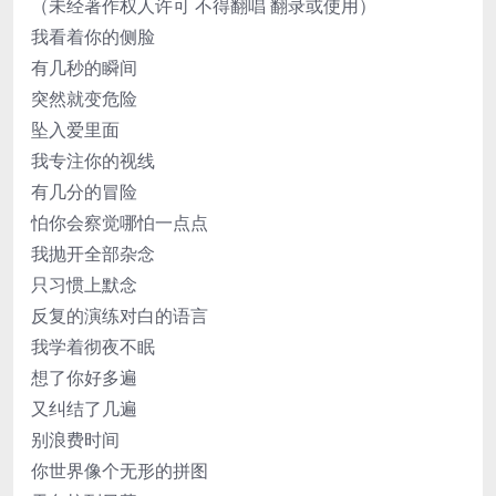
（未经著作权人许可 不得翻唱 翻录或使用）
我看着你的侧脸
有几秒的瞬间
突然就变危险
坠入爱里面
我专注你的视线
有几分的冒险
怕你会察觉哪怕一点点
我抛开全部杂念
只习惯上默念
反复的演练对白的语言
我学着彻夜不眠
想了你好多遍
又纠结了几遍
别浪费时间
你世界像个无形的拼图