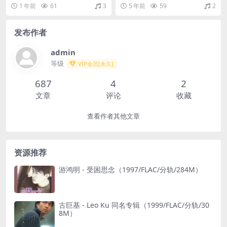
音乐会（2000/FLAC/分轨/38
（Flac/21.3M）
1 年前
61
3
5 年前
59
2
3M）
发布作者
admin
等级
VIP会员[永久]
687
4
2
文章
评论
收藏
查看作者其他文章
资源推荐
游鸿明 - 受困思念（1997/FLAC/分轨/284M）
古巨基 - Leo Ku 同名专辑（1999/FLAC/分轨/30
8M）