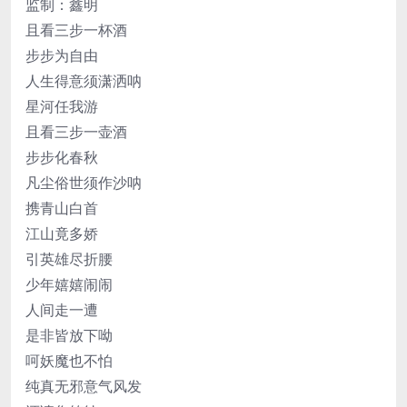
监制：鑫明
且看三步一杯酒
步步为自由
人生得意须潇洒呐
星河任我游
且看三步一壶酒
步步化春秋
凡尘俗世须作沙呐
携青山白首
江山竟多娇
引英雄尽折腰
少年嬉嬉闹闹
人间走一遭
是非皆放下呦
呵妖魔也不怕
纯真无邪意气风发