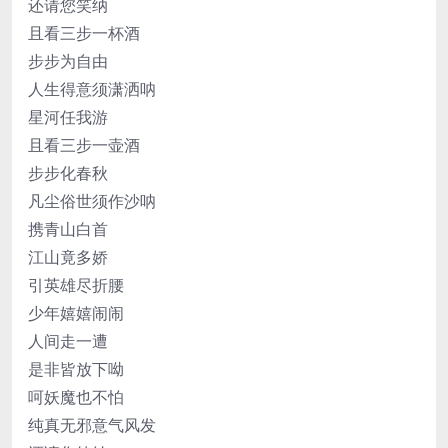
还请您笑纳
且看三步一杯酒
步步为自由
人生得意须潇洒呐
星河任我游
且看三步一壶酒
步步化春秋
凡尘俗世须作沙呐
携青山白首
江山竟多娇
引英雄尽折腰
少年嬉嬉闹闹
人间走一遭
是非皆放下呦
呵妖魔也不怕
纯真无邪意气风发