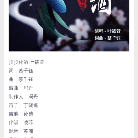
步步化酒 叶筱萱
词：慕千钰
曲：慕千钰
编曲：冯丹
制作人：冯丹
笛子：丁晓逵
吉他：孙越
伴唱：凌菲
混音：苏洲