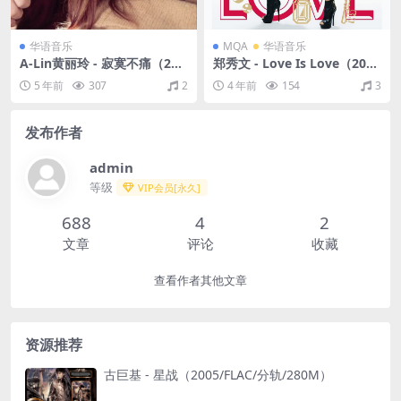
华语音乐
MQA
华语音乐
A-Lin黄丽玲 - 寂寞不痛（201
郑秀文 - Love Is Love（201
0/FLAC/分轨/271M）
3/FLAC/分轨/284M）(MQA/
5 年前
307
2
4 年前
154
3
16bit/44.1kHz)
发布作者
admin
等级
VIP会员[永久]
688
4
2
文章
评论
收藏
查看作者其他文章
资源推荐
古巨基 - 星战（2005/FLAC/分轨/280M）