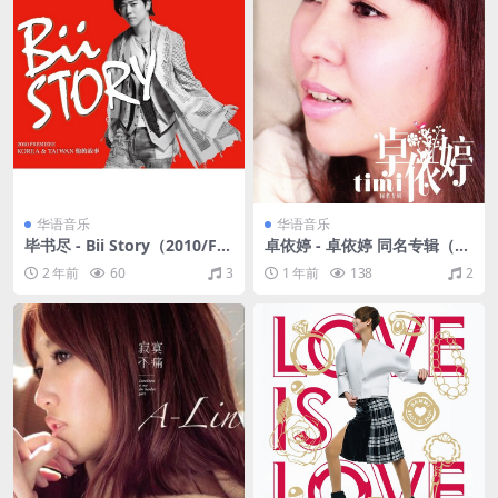
华语音乐
华语音乐
毕书尽 - Bii Story（2010/FL
卓依婷 - 卓依婷 同名专辑（20
AC/分轨/344M）
11/FLAC/分轨/299M）
2 年前
60
3
1 年前
138
2