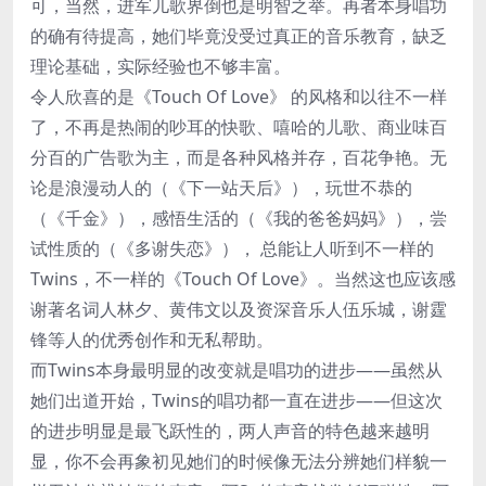
可，当然，进军儿歌界倒也是明智之举。再者本身唱功
的确有待提高，她们毕竟没受过真正的音乐教育，缺乏
理论基础，实际经验也不够丰富。
令人欣喜的是《Touch Of Love》 的风格和以往不一样
了，不再是热闹的吵耳的快歌、嘻哈的儿歌、商业味百
分百的广告歌为主，而是各种风格并存，百花争艳。无
论是浪漫动人的（《下一站天后》），玩世不恭的
（《千金》），感悟生活的（《我的爸爸妈妈》），尝
试性质的（《多谢失恋》）， 总能让人听到不一样的
Twins，不一样的《Touch Of Love》。当然这也应该感
谢著名词人林夕、黄伟文以及资深音乐人伍乐城，谢霆
锋等人的优秀创作和无私帮助。
而Twins本身最明显的改变就是唱功的进步——虽然从
她们出道开始，Twins的唱功都一直在进步——但这次
的进步明显是最飞跃性的，两人声音的特色越来越明
显，你不会再象初见她们的时候像无法分辨她们样貌一