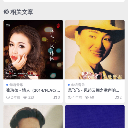
M）
相关文章
华语音乐
华语音乐
张玮伽 - 情人（2014/FLAC/
凤飞飞 - 凤起云拥之掌声响起
分轨/342M）
1986 (2004复刻版) [WAV+CU
2 年前
223
3
4 年前
68
2
E/整轨/746M]