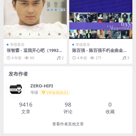
华语音乐
华语音乐
张智霖 - 逗我开心吧（1992/F
陈百强 - 陈百强不朽金曲金藏
LAC/分轨/258M）
集（2005/FLAC/分轨/944
4 年前
60
2
4 年前
271
3
M）
发布作者
ZERO-HIFI
等级
VIP会员[永久]
9416
98
0
文章
评论
收藏
查看作者其他文章