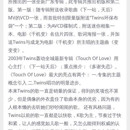
所推出的一张全新广东专辑，此专辑共推出初版和第二
版。第一版：随专辑附送收录歌曲《下一站，天后》
MV的VCD一张，而首批特别限量版附送“Twins环保布
袋”一个；第二版：为AVCD碟制式，附送迷你相集一
本、电影《千机变》名信片四张、歌词海报一张，并加
送Twins与成龙为电影《千机变》所主唱的主题曲《变
变变》。
2003年Twins轰动全城最新专辑《Touch Of Love》用
心主打：《下一站天后》；重点推介：《多谢失恋》。
《Touch Of Love》最大的亮点有两个： 一.专集的主题
概念引入 二.Twins唱功的明显进步。
本来Twins的歌一直是销量的保证，得到的奖项也不算
少，但是偶像的外衣盖住了歌曲本身的优劣，因为有的
人根本懒的去听她们吵吵闹闹的歌。 还有风格问题，
Twins以前的歌一直都是以快歌，K歌为主，节奏过于快
和紧，让人的感觉如儿歌一般，又怎么能得到权威的认