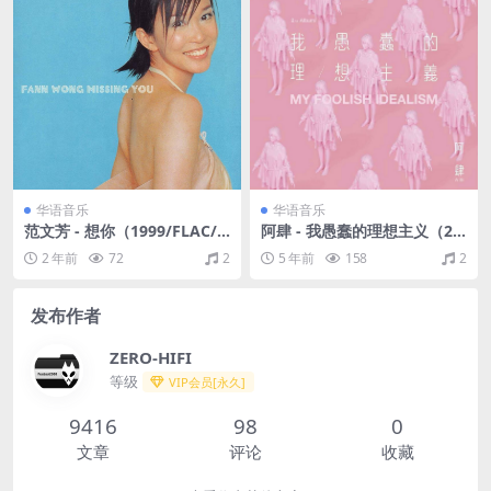
华语音乐
华语音乐
范文芳 - 想你（1999/FLAC/
阿肆 - 我愚蠢的理想主义（20
分轨/331M）
16/FLAC/分轨/264M）
2 年前
72
2
5 年前
158
2
发布作者
ZERO-HIFI
等级
VIP会员[永久]
9416
98
0
文章
评论
收藏