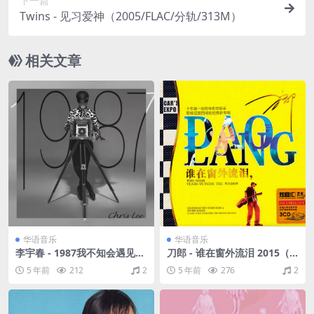
下一篇
Twins - 见习爱神（2005/FLAC/分轨/313M）
相关文章
华语音乐
华语音乐
李宇春 - 1987我不知会遇见你
刀郎 - 谁在窗外流泪 2015（W
（2014/FLAC/分轨/294M）
AV+CUE/整轨/2.29G）
5 年前
212
2
5 年前
276
2