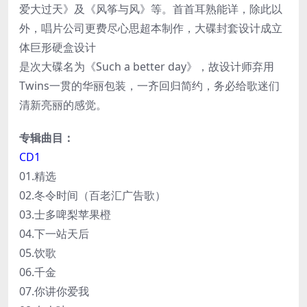
爱大过天》及《风筝与风》等。首首耳熟能详，除此以
外，唱片公司更费尽心思超本制作，大碟封套设计成立
体巨形硬盒设计
是次大碟名为《Such a better day》，故设计师弃用
Twins一贯的华丽包装，一齐回归简约，务必给歌迷们
清新亮丽的感觉。
专辑曲目：
CD1
01.精选
02.冬令时间（百老汇广告歌）
03.士多啤梨苹果橙
04.下一站天后
05.饮歌
06.千金
07.你讲你爱我