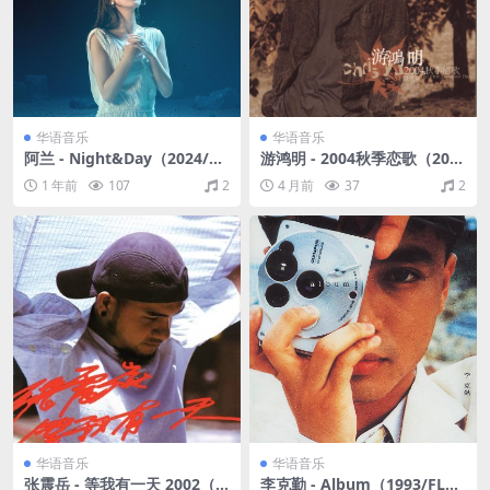
华语音乐
华语音乐
阿兰 - Night&Day（2024/FL
游鸿明 - 2004秋季恋歌（200
AC/EP分轨/55.8M）
4/FLAC/分轨/306M）
1 年前
107
2
4 月前
37
2
华语音乐
华语音乐
张震岳 - 等我有一天 2002（F
李克勤 - Album（1993/FLA