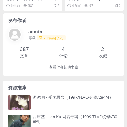
LAC/分轨336M）
C/分轨/283M）
6 年前
585
2
4 年前
97
2
发布作者
admin
等级
VIP会员[永久]
687
4
2
文章
评论
收藏
查看作者其他文章
资源推荐
游鸿明 - 受困思念（1997/FLAC/分轨/284M）
古巨基 - Leo Ku 同名专辑（1999/FLAC/分轨/30
8M）