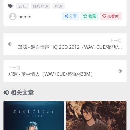
2015
经典郑源
郑源
admin
分享
收藏
点赞(
0
)
上一篇
郑源 - 源自情声 HQ 2CD 2012（WAV+CUE/整轨/1.
3G）
下一篇
郑源 - 梦中情人（WAV+CUE/整轨/433M）
相关文章