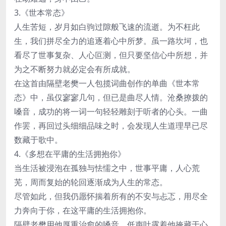
3.《世本常态》
人生苦短，岁月如白驹过隙般飞速的流逝。为不枉此
生，我们拼尽全力的追逐着心中所梦。虽一路坎坷，也
看尽了世事复杂、人心叵测，但只要坚信心中所想，并
为之不断努力就必定会有所成就。
在这首由隔壁老樊一人包揽词曲创作的单曲《世本常
态》中，虽仅寥寥几句，但已是曲尽人情。沧桑撩拨的
嗓音，成功的将一词一句轻轻雕刻于听者的心头。一曲
作罢，再回过头细细品味之时，会发现人生道理早已尽
数藏于歌中。
4.《多想在平庸的生活拥抱你》
当生活被浸泡在孤独与怯懦之中，世事平庸，人心荒
芜，周而复始的轮回逐渐成为人生的常态。
尽管如此，但我仍愿怀揣着所有的不安与忐忑，用尽全
力奔向于你，在这平庸的生活拥抱你。
隔壁老樊用他厚重治愈的嗓音，低声吐露着他掩藏于心