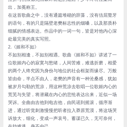
出，加冕称王。
在这首歌曲之中，没有通篇堆砌的辞藻，没有佶屈聱牙
的语句，有的只是隔壁老樊标志性的烟嗓，以及那质朴
细腻的情感表达。作品中的一词一句，皆是对他内心深
处最完美的真实写照。
2.《姬和不如》
不如别相逢，不如别相遇。歌曲《姬和不如》讲述了一
位歌姬内心的寂寞与愁绪，人间苦难，难逃折磨，相爱
的两个人终究因为身份与地位的社会框架而缘尽。万般
皆由命，半点不由人，老樊的声音有一种沧桑感，犹如
被岁月勾勒的荒凉，用这种荒凉去歌唱一位歌姬内心的
荒芜与失望，将潜藏在内心的悲怆表达出来，近似一场
哭诉。全曲由吉他到电吉他，由民谣到摇滚，循序渐
进，通过听觉刺激慢慢把听者拉入莽原荒漠，将这场哭
诉放大，细化，变成一声哀号。蓄谋已久，无可奈何，
在劫难逃，身不由己。