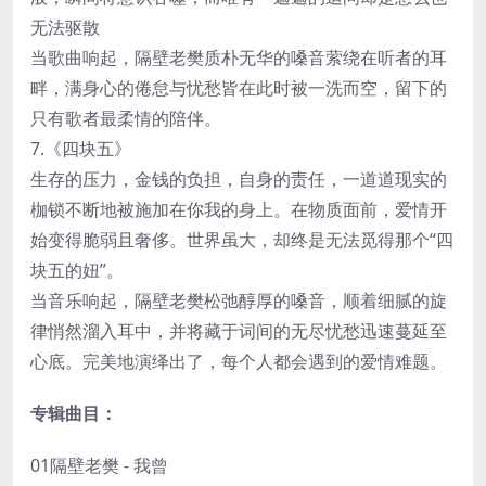
无法驱散
当歌曲响起，隔壁老樊质朴无华的嗓音萦绕在听者的耳
畔，满身心的倦怠与忧愁皆在此时被一洗而空，留下的
只有歌者最柔情的陪伴。
7.《四块五》
生存的压力，金钱的负担，自身的责任，一道道现实的
枷锁不断地被施加在你我的身上。在物质面前，爱情开
始变得脆弱且奢侈。世界虽大，却终是无法觅得那个“四
块五的妞”。
当音乐响起，隔壁老樊松弛醇厚的嗓音，顺着细腻的旋
律悄然溜入耳中，并将藏于词间的无尽忧愁迅速蔓延至
心底。完美地演绎出了，每个人都会遇到的爱情难题。
专辑曲目：
01隔壁老樊 - 我曾