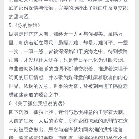
底的那份深情与怅触，完美的演绎出了歌曲中反复交织
的甜与涩。
5.《你的姑娘》
纵身走过茫茫人海，却终无一人可与你媲美。虽隔万
里，却仿若近在咫尺；虽隔万难，却是万难可平。一颦
一笑，一嗔一怒，皆被深深烙印于脑海之中。待到横跨
山海，才发现佳人犹在，只是昔日早已化为过眼云烟。
单曲借助婉转细腻的曲调不断地交织着、推进着深埋于
词间的层层情感，并以歌为媒肆意的吐露着歌者的内心
世界。浓稠的爱意，世事的无奈，皆被刻画进了隔壁老
樊如迷药般的嗓音之中。
6.《关于孤独我想说的话》
四下沉寂，孤独上膛，迷惘与恐惧肆意的击穿着大脑。
人前的狂欢，人后的落寞，所有企图掩藏的脆弱皆在这
一刻被悉数揪出。思念与追悔就如同奔涌的洪水猛兽
般，瞬间将意识吞噬，而唯有一遍遍的追问却是怎么也