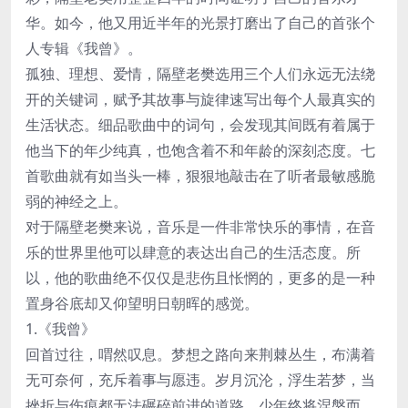
华。如今，他又用近半年的光景打磨出了自己的首张个
人专辑《我曾》。
孤独、理想、爱情，隔壁老樊选用三个人们永远无法绕
开的关键词，赋予其故事与旋律速写出每个人最真实的
生活状态。细品歌曲中的词句，会发现其间既有着属于
他当下的年少纯真，也饱含着不和年龄的深刻态度。七
首歌曲就有如当头一棒，狠狠地敲击在了听者最敏感脆
弱的神经之上。
对于隔壁老樊来说，音乐是一件非常快乐的事情，在音
乐的世界里他可以肆意的表达出自己的生活态度。所
以，他的歌曲绝不仅仅是悲伤且怅惘的，更多的是一种
置身谷底却又仰望明日朝晖的感觉。
1.《我曾》
回首过往，喟然叹息。梦想之路向来荆棘丛生，布满着
无可奈何，充斥着事与愿违。岁月沉沦，浮生若梦，当
挫折与伤痕都无法碾碎前进的道路，少年终将涅槃而