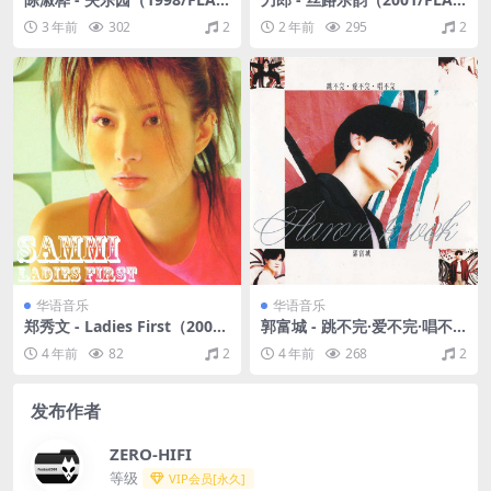
C/分轨/314M）
C/分轨/278M）
3 年前
302
2
2 年前
295
2
华语音乐
华语音乐
郑秀文 - Ladies First（2000/
郭富城 - 跳不完·爱不完·唱不
FLAC/分轨/268M）
完（1992/FLAC/分轨/256
4 年前
82
2
4 年前
268
2
M）
发布作者
ZERO-HIFI
等级
VIP会员[永久]