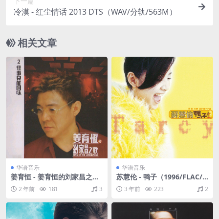
下一篇
冷漠 - 红尘情话 2013 DTS（WAV/分轨/563M）
相关文章
华语音乐
华语音乐
姜育恒 - 姜育恒的刘家昌之歌
苏慧伦 - 鸭子（1996/FLAC/
2·往事只能回味（2003/DTS_
分轨/271M）
2 年前
181
3
3 年前
223
2
WAV/分轨/503M）