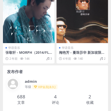
华语音乐
华语音乐
张敬轩 - MORPH（2014/FLA
梅艳芳 - 蔓珠莎华 新加坡限量
C/分轨/259M）
复刻版 1985（WAV+CUE/整
2 年前
144
3
4 年前
140
2
轨/520M）
发布作者
admin
等级
VIP会员[永久]
688
4
2
文章
评论
收藏